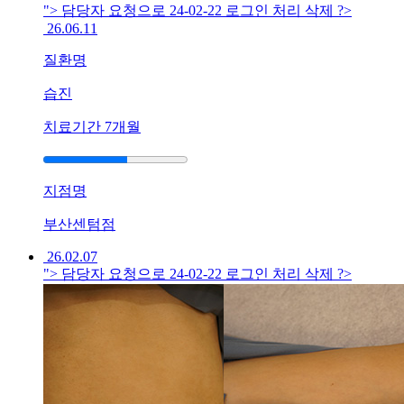
두
"> 담당자 요청으로 24-02-22 로그인 처리 삭제 ?>
드
26.06.11
러
기
질환명
가
습진
자
꾸
치료기간
7개월
올
라
와
스
지점명
트
부산센텀점
레
스
26.02.07
입
"> 담당자 요청으로 24-02-22 로그인 처리 삭제 ?>
니
다
답
변
대
기