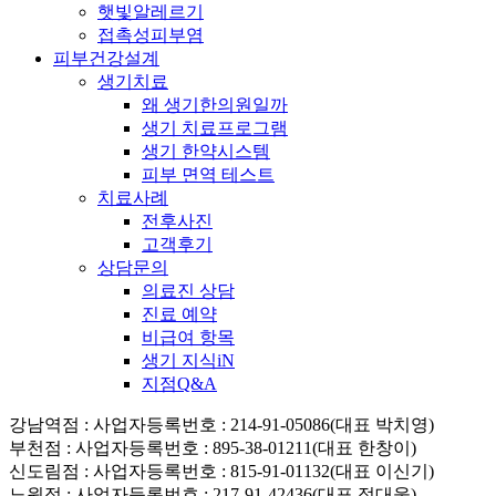
햇빛알레르기
접촉성피부염
피부건강설계
생기치료
왜 생기한의원일까
생기 치료프로그램
생기 한약시스템
피부 면역 테스트
치료사례
전후사진
고객후기
상담문의
의료진 상담
진료 예약
비급여 항목
생기 지식iN
지점Q&A
강남역점
: 사업자등록번호 : 214-91-05086(대표 박치영)
부천점
: 사업자등록번호 : 895-38-01211(대표 한창이)
신도림점
: 사업자등록번호 : 815-91-01132(대표 이신기)
노원점
: 사업자등록번호 : 217-91-42436(대표 정대웅)