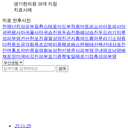
와
생기한의원 20개 지점
스
치료사례
트
치료 전후사진
레
전체
난치성피부질환
스테로이드부작용
아토피
소아아토피
사마
스
귀
편평사마귀
물사마귀
습진
유두습진
화폐상습진
두드러기
지루
입
성피부염
건선
한포진
결절성양진
곤지름
여드름
어루러기
소양증
니
다한증
모공각화증
조갑박리증
헤르페스
편평태선
백선
대상포진
다
안면홍조
자반증
질염
화농성한선염
주사피부염
구내염
모낭염
베
답
체트
장미색비강진
피부묘기증
햇빛알레르기
접촉성피부염
변
접
검색
수
[두
부산센텀점 치료사례
드
러
342
건
기]
강
남
역
점
25.11.29