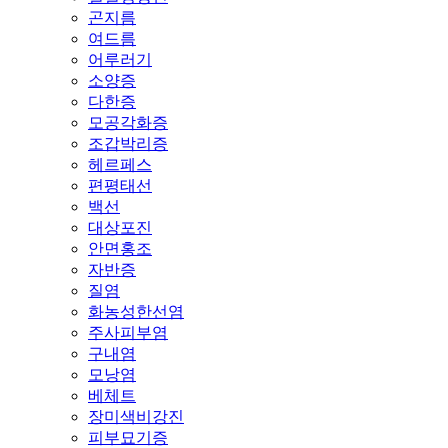
곤지름
여드름
어루러기
소양증
다한증
모공각화증
조갑박리증
헤르페스
편평태선
백선
대상포진
안면홍조
자반증
질염
화농성한선염
주사피부염
구내염
모낭염
베체트
장미색비강진
피부묘기증