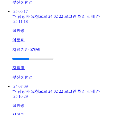
요
부산센텀점
답
25.06.17
변
"> 담당자 요청으로 24-02-22 로그인 처리 삭제 ?>
접
25.11.18
수
질환명
[구
내
아토피
염]
울
치료기간
5개월
산
점
궤
지점명
양
이
부산센텀점
입
24.07.09
안
"> 담당자 요청으로 24-02-22 로그인 처리 삭제 ?>
전
25.10.29
체
로
질환명
번
져
사마귀