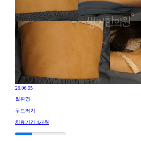
[아
토
피]
강
남
역
점
아
토
피
가
려
워
26.06.05
서
긁
질환명
으
니
두드러기
상
처
치료기간
4개월
와
진