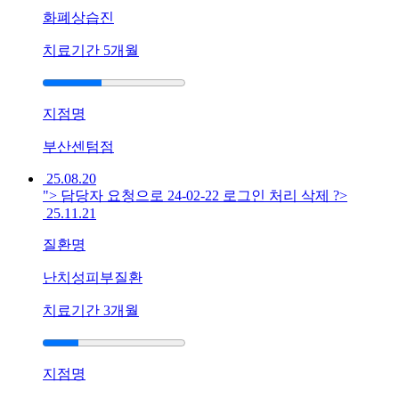
번
화폐상습진
져
밥
치료기간
5개월
한
술
뜨
지점명
기
도
부산센텀점
힘
25.08.20
든
"> 담당자 요청으로 24-02-22 로그인 처리 삭제 ?>
데
25.11.21
한
방
질환명
치
료
난치성피부질환
가
치료기간
3개월
도
움
이
될
지점명
까