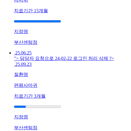
밥
치료기간
15개월
한
술
뜨
기
지점명
도
힘
부산센텀점
든
25.06.25
데
"> 담당자 요청으로 24-02-22 로그인 처리 삭제 ?>
한
25.09.23
방
치
질환명
료
가
편평사마귀
도
치료기간
3개월
움
이
될
까
지점명
요
답
부산센텀점