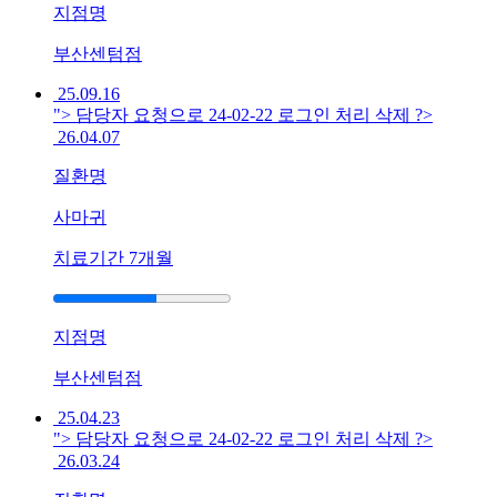
물
지점명
이
반
부산센텀점
복
25.09.16
돼
"> 담당자 요청으로 24-02-22 로그인 처리 삭제 ?>
서
26.04.07
힘
듭
질환명
니
다
사마귀
답
치료기간
7개월
변
접
수
지점명
[아
토
부산센텀점
피]
강
25.04.23
"> 담당자 요청으로 24-02-22 로그인 처리 삭제 ?>
남
26.03.24
역
점