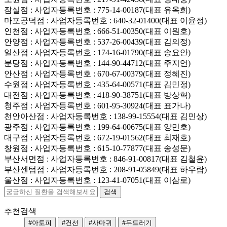
잠실점
: 사업자등록번호 : 775-14-00187(대표 유옥희)
마포공덕점
: 사업자등록번호 : 640-32-01400(대표 이윤정)
인천점
: 사업자등록번호 : 666-51-00350(대표 이원호)
안양점
: 사업자등록번호 : 537-26-00439(대표 김의정)
일산점
: 사업자등록번호 : 174-16-01790(대표 송요안)
분당점
: 사업자등록번호 : 144-90-44712(대표 주지언)
안산점
: 사업자등록번호 : 670-67-00379(대표 정혜진)
수원점
: 사업자등록번호 : 435-64-00571(대표 김민정)
대전점
: 사업자등록번호 : 418-90-38751(대표 방상혁)
청주점
: 사업자등록번호 : 601-95-30924(대표 표가나)
천안아산점
: 사업자등록번호 : 138-99-15554(대표 김민상)
광주점
: 사업자등록번호 : 199-64-00675(대표 양민호)
대구점
: 사업자등록번호 : 672-19-01562(대표 최재호)
창원점
: 사업자등록번호 : 615-10-77877(대표 송성문)
부산서면점
: 사업자등록번호 : 846-91-00817(대표 김철윤)
부산센텀점
: 사업자등록번호 : 208-91-05849(대표 하우람)
울산점
: 사업자등록번호 : 123-41-07051(대표 이삼로)
추천검색
#아토피
#건선
#사마귀
#두드러기