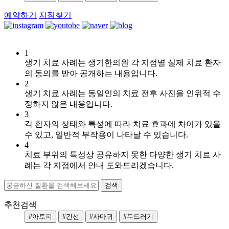
예약하기
지점찾기
1
[두
생기 치료 사례는 생기한의원 각 지점별 실제 치료 환자
드
의 동의를 받아 공개하는 내용입니다.
러
2
기]
생기 치료 사례는 동일인의 치료 전후 사진을 인위적 수
강
정하지 않은 내용입니다.
남
3
역
각 환자의 상태와 특성에 따라 치료 효과에 차이가 있을
점
수 있고, 일반적 부작용이 나타날 수 있습니다.
두
4
드
치료 부위의 특성상 공유하지 못한 다양한 생기 치료 사
러
례는 각 지점에서 안내 도와드리겠습니다.
기
가
자
꾸
추천검색
올
#아토피
#건선
#사마귀
#두드러기
라