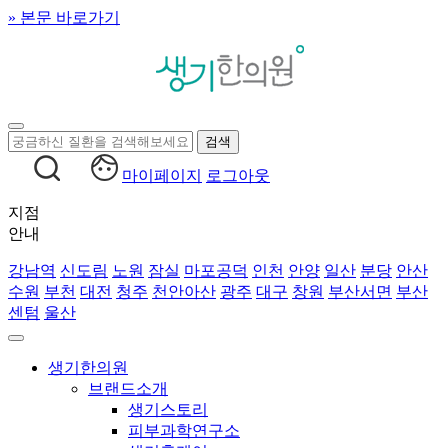
» 본문 바로가기
마이페이지
로그아웃
지점
안내
강남역
신도림
노원
잠실
마포공덕
인천
안양
일산
분당
안산
수원
부천
대전
청주
천안아산
광주
대구
창원
부산서면
부산
센텀
울산
생기한의원
브랜드소개
생기스토리
피부과학연구소