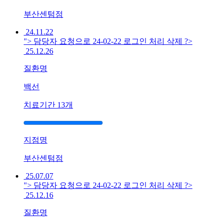
듭
니
부산센텀점
다
24.11.22
답
"> 담당자 요청으로 24-02-22 로그인 처리 삭제 ?>
변
25.12.26
대
기
질환명
[구
백선
내
염]
치료기간
13개
울
산
점
지점명
궤
양
부산센텀점
이
25.07.07
입
"> 담당자 요청으로 24-02-22 로그인 처리 삭제 ?>
안
25.12.16
전
체
질환명
로