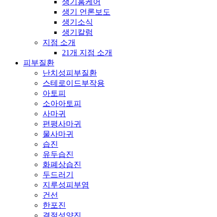
생기홈케어
생기 언론보도
생기소식
생기칼럼
지점 소개
21개 지점 소개
피부질환
난치성피부질환
스테로이드부작용
아토피
소아아토피
사마귀
편평사마귀
물사마귀
습진
유두습진
화폐상습진
두드러기
지루성피부염
건선
한포진
결절성양진