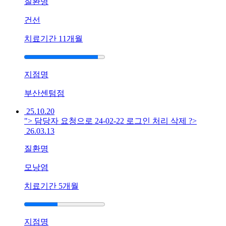
질환명
아
토
건선
피
가
치료기간
11개월
려
워
서
지점명
긁
으
부산센텀점
니
25.10.20
상
"> 담당자 요청으로 24-02-22 로그인 처리 삭제 ?>
처
26.03.13
와
진
질환명
물
이
모낭염
반
치료기간
5개월
복
돼
서
힘
지점명