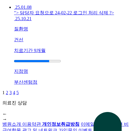
변
25.01.08
대
"> 담당자 요청으로 24-02-22 로그인 처리 삭제 ?>
기
25.10.21
[]
질환명
울
산
건선
점
피
치료기간
9개월
부
건
선
지점명
계
속
부산센텀점
반
복
1
2
3
4
5
돼
의료진 상담
지
전화 문의
칩
←
니
→
다
병원소개
이용약관
개인정보취급방침
이메일무단수집거부
비
답
급여항목
광고 및 네트워크 가입문의
이벤트