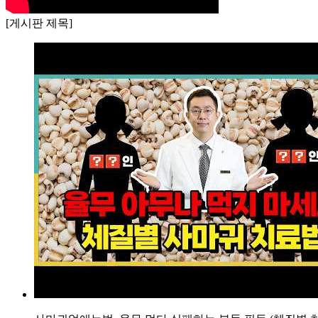
두
[게시판 제목]
피
와
이
마
에
기
름
진
딱
지
가
생
겨
괴
로
운
데
한
방
치