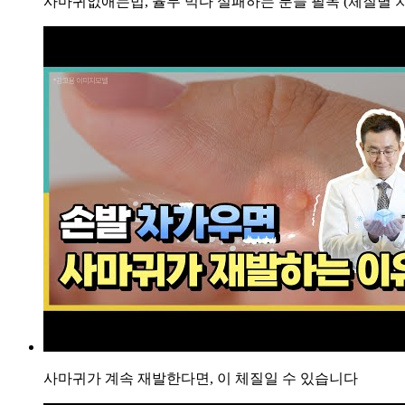
사마귀없애는법, 율무 먹다 실패하는 분들 필독 (체질별 치
료
가
답
이
됩
니
까?
답
답
해
서
..
답
변
접
수
[지
루
성
사마귀가 계속 재발한다면, 이 체질일 수 있습니다
피
부