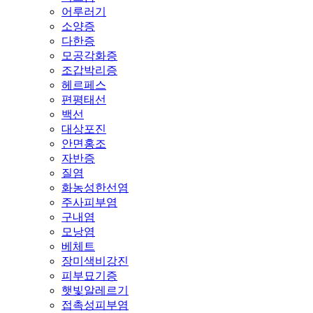
어루러기
소양증
다한증
모공각화증
조갑박리증
헤르페스
편평태선
백선
대상포진
안면홍조
자반증
질염
화농성한선염
주사피부염
구내염
모낭염
베체트
장미색비강진
피부묘기증
햇빛알레르기
접촉성피부염