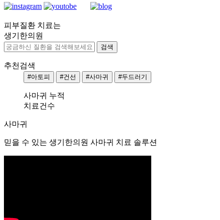
피부질환
치료는
[지
생기한의원
루
성
피
추천검색
부
#아토피
#건선
#사마귀
#두드러기
염]
울
사마귀
누적
산
치료건수
점
사마귀
60
대
믿을 수 있는 생기한의원 사마귀 치료 솔루션
남
성
지
루
성
피
부
염