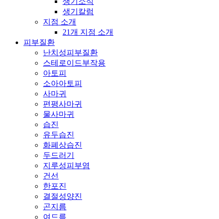
생기소식
생기칼럼
지점 소개
21개 지점 소개
피부질환
난치성피부질환
스테로이드부작용
아토피
소아아토피
사마귀
편평사마귀
물사마귀
습진
유두습진
화폐상습진
두드러기
지루성피부염
건선
한포진
결절성양진
곤지름
여드름