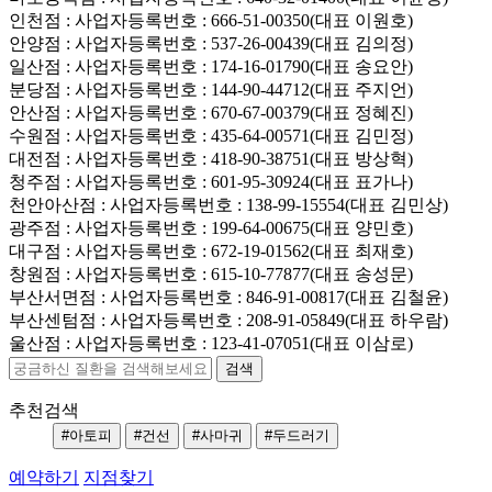
인천점
: 사업자등록번호 : 666-51-00350(대표 이원호)
안양점
: 사업자등록번호 : 537-26-00439(대표 김의정)
일산점
: 사업자등록번호 : 174-16-01790(대표 송요안)
분당점
: 사업자등록번호 : 144-90-44712(대표 주지언)
안산점
: 사업자등록번호 : 670-67-00379(대표 정혜진)
수원점
: 사업자등록번호 : 435-64-00571(대표 김민정)
대전점
: 사업자등록번호 : 418-90-38751(대표 방상혁)
청주점
: 사업자등록번호 : 601-95-30924(대표 표가나)
천안아산점
: 사업자등록번호 : 138-99-15554(대표 김민상)
광주점
: 사업자등록번호 : 199-64-00675(대표 양민호)
대구점
: 사업자등록번호 : 672-19-01562(대표 최재호)
창원점
: 사업자등록번호 : 615-10-77877(대표 송성문)
부산서면점
: 사업자등록번호 : 846-91-00817(대표 김철윤)
부산센텀점
: 사업자등록번호 : 208-91-05849(대표 하우람)
울산점
: 사업자등록번호 : 123-41-07051(대표 이삼로)
추천검색
#아토피
#건선
#사마귀
#두드러기
예약하기
지점찾기