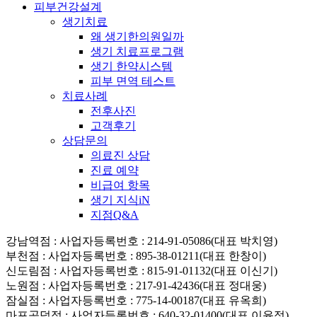
피부건강설계
생기치료
왜 생기한의원일까
생기 치료프로그램
생기 한약시스템
피부 면역 테스트
치료사례
전후사진
고객후기
상담문의
의료진 상담
진료 예약
비급여 항목
생기 지식iN
지점Q&A
강남역점
: 사업자등록번호 : 214-91-05086(대표 박치영)
부천점
: 사업자등록번호 : 895-38-01211(대표 한창이)
신도림점
: 사업자등록번호 : 815-91-01132(대표 이신기)
노원점
: 사업자등록번호 : 217-91-42436(대표 정대웅)
잠실점
: 사업자등록번호 : 775-14-00187(대표 유옥희)
마포공덕점
: 사업자등록번호 : 640-32-01400(대표 이윤정)