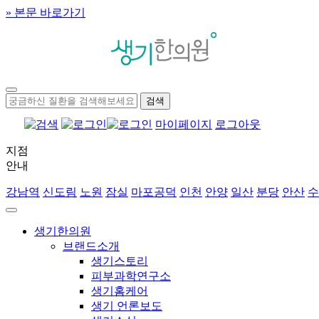
» 본문 바로가기
마이페이지
로그아웃
지점
안내
강남역
신도림
노원
잠실
마포공덕
인천
안양
일산
분당
안산
수
생기한의원
브랜드소개
생기스토리
피부과학연구소
생기홈케어
생기 언론보도