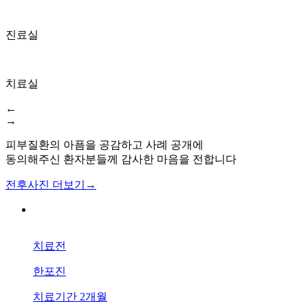
요?
답
변
진료실
대
기
치료실
[피
부
←
묘
→
기
증]
피부질환의 아픔을 공감하고 사례 공개에
울
동의해주신 환자분들께 감사한 마음을 전합니다
산
전후사진 더보기
→
점
피
부
묘
기
치료전
증
한포진
손
톱
치료기간
2개월
으