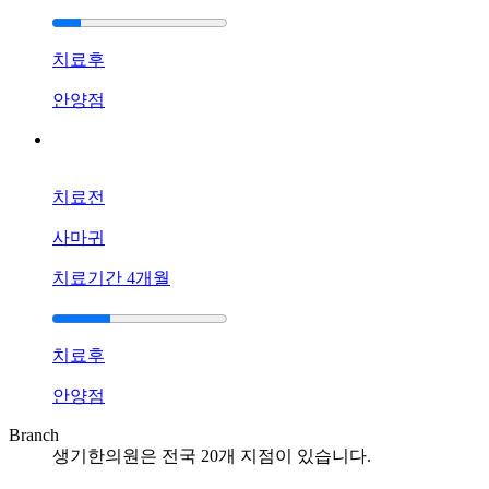
로
조
치료후
금
만
안양점
긁
혀
도
부
치료전
어
오
사마귀
르
고
치료기간
4개월
가
려
운
치료후
데
한
안양점
방
치
Branch
료
생기한의원은 전국
20
개 지점이 있습니다.
로