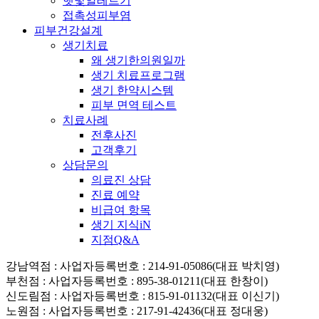
햇빛알레르기
접촉성피부염
피부건강설계
생기치료
왜 생기한의원일까
생기 치료프로그램
생기 한약시스템
피부 면역 테스트
치료사례
전후사진
고객후기
상담문의
의료진 상담
진료 예약
비급여 항목
생기 지식iN
지점Q&A
강남역점
: 사업자등록번호 : 214-91-05086(대표 박치영)
부천점
: 사업자등록번호 : 895-38-01211(대표 한창이)
신도림점
: 사업자등록번호 : 815-91-01132(대표 이신기)
노원점
: 사업자등록번호 : 217-91-42436(대표 정대웅)