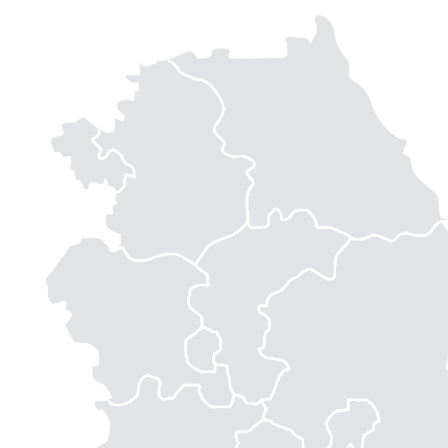
완
치
가
가
능
할
까
요..
답
변
접
수
[피
부
묘
기
증]
울
산
점
피