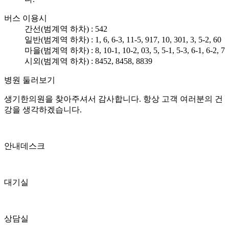
에
아
버스 이용시
토
간선(범계역 하차) : 542
피
일반(범계역 하차) : 1, 6, 6-3, 11-5, 917, 10, 301, 3, 5-2, 60
가
마을(범계역 하차) : 8, 10-1, 10-2, 03, 5, 5-1, 5-3, 6-1, 6-2, 7
심
시외(범계역 하차) : 8452, 8458, 8839
해
병원 둘러보기
지
는
생기한의원을 찾아주셔서 감사합니다. 항상 고객 여러분의 건
데
강을 생각하겠습니다.
치
료
하
면
안내데스크
좋
아
질
대기실
수
있
을
상담실
까