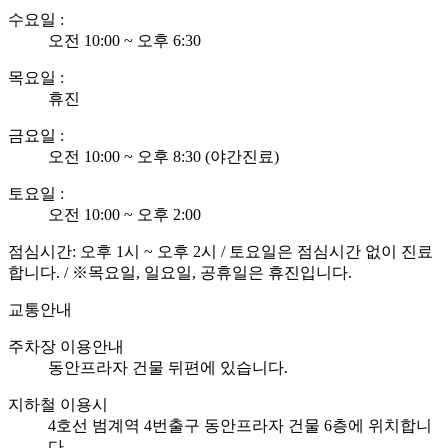
좋
수요일 :
아
오전 10:00 ~ 오후 6:30
질
수
목요일 :
있
휴진
을
까
금요일 :
요?
오전 10:00 ~ 오후 8:30 (야간진료)
답
변
토요일 :
접
오전 10:00 ~ 오후 2:00
수
점심시간: 오후 1시 ~ 오후 2시 / 토요일은 점심시간 없이 진료
[아
합니다. / ※목요일, 일요일, 공휴일은 휴진입니다.
토
교통안내
피]
강
주차장 이용안내
남
동안프라자 건물 뒤편에 있습니다.
역
점
지하철 이용시
다
4호선 범계역 4번출구 동안프라자 건물 6층에 위치합니
리
다.