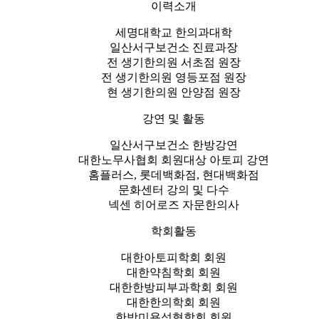
이력소개
라
지
세명대학교 한의과대학
고
일산서구보건소 진료과장
아
전 생기한의원 서초점 원장
픕
전 생기한의원 영등포점 원장
니
현 생기한의원 안양점 원장
다
답
강연 및 활동
변
접
일산서구보건소 한방강연
수
대한노무사협회 회원대상 아토피 강연
홈플러스, 롯데백화점, 현대백화점
[습
문화센터 강의 및 다수
진]
넥센 히어로즈 자문한의사
강
남
학회활동
역
대한아토피학회 회원
점
대한약침학회 회원
손
대한한방피부과학회 회원
에
대한한의학회 회원
습
한방미용성형학회 회원