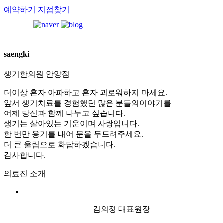
예약하기
지점찾기
[습
saengki
진]
강
생기한의원
안양점
남
더이상 혼자 아파하고 혼자 괴로워하지 마세요.
역
앞서 생기치료를 경험했던 많은 분들의이야기를
점
어제 당신과 함께 나누고 싶습니다.
손
생기는 살아있는 기운이며 사랑입니다.
에
한 번만 용기를 내어 문을 두드려주세요.
습
더 큰 울림으로 화답하겠습니다.
진
감사합니다.
때
문
의료진 소개
에
피
부
가
김의정 대표원장
갈