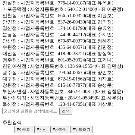
잠실점
: 사업자등록번호 : 775-14-00187(대표 유옥희)
마포공덕점
: 사업자등록번호 : 640-32-01400(대표 이윤정)
인천점
: 사업자등록번호 : 666-51-00350(대표 이원호)
안양점
: 사업자등록번호 : 537-26-00439(대표 김의정)
일산점
: 사업자등록번호 : 174-16-01790(대표 송요안)
분당점
: 사업자등록번호 : 144-90-44712(대표 주지언)
안산점
: 사업자등록번호 : 670-67-00379(대표 정혜진)
수원점
: 사업자등록번호 : 435-64-00571(대표 김민정)
대전점
: 사업자등록번호 : 418-90-38751(대표 방상혁)
청주점
: 사업자등록번호 : 601-95-30924(대표 표가나)
천안아산점
: 사업자등록번호 : 138-99-15554(대표 김민상)
광주점
: 사업자등록번호 : 199-64-00675(대표 양민호)
대구점
: 사업자등록번호 : 672-19-01562(대표 최재호)
창원점
: 사업자등록번호 : 615-10-77877(대표 송성문)
부산서면점
: 사업자등록번호 : 846-91-00817(대표 김철윤)
부산센텀점
: 사업자등록번호 : 208-91-05849(대표 하우람)
울산점
: 사업자등록번호 : 123-41-07051(대표 이삼로)
추천검색
#아토피
#건선
#사마귀
#두드러기