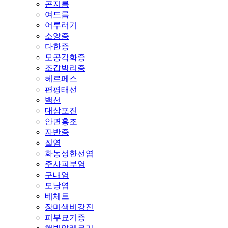
곤지름
여드름
어루러기
소양증
다한증
모공각화증
조갑박리증
헤르페스
편평태선
백선
대상포진
안면홍조
자반증
질염
화농성한선염
주사피부염
구내염
모낭염
베체트
장미색비강진
피부묘기증