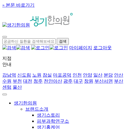
» 본문 바로가기
마이페이지
로그아웃
지점
안내
강남역
신도림
노원
잠실
마포공덕
인천
안양
일산
분당
안산
수원
부천
대전
청주
천안아산
광주
대구
창원
부산서면
부산
센텀
울산
생기한의원
브랜드소개
생기스토리
피부과학연구소
생기홈케어