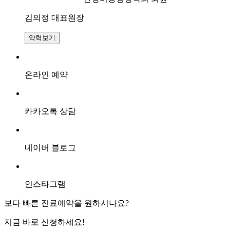
진
때
김의정 대표원장
문
에
약력보기
피
부
가
온라인 예약
갈
라
지
고
카카오톡 상담
아
픕
니
네이버 블로그
다
답
변
대
인스타그램
기
보다 빠른 진료예약을 원하시나요?
[아
지금 바로
신청
하세요!
토