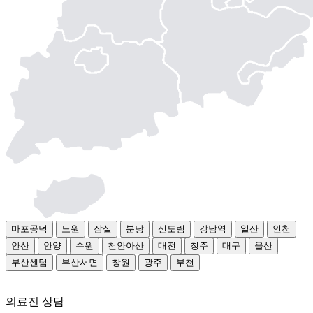
부
묘
기
증
손
톱
으
로
조
금
만
긁
혀
도
부
마포공덕
노원
잠실
분당
신도림
강남역
일산
인천
어
오
안산
안양
수원
천안아산
대전
청주
대구
울산
르
부산센텀
부산서면
창원
광주
부천
고
가
의료진 상담
려