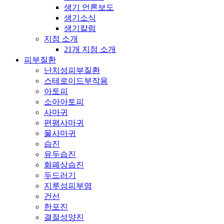
생기 언론보도
생기소식
생기칼럼
지점 소개
21개 지점 소개
피부질환
난치성피부질환
스테로이드부작용
아토피
소아아토피
사마귀
편평사마귀
물사마귀
습진
유두습진
화폐상습진
두드러기
지루성피부염
건선
한포진
결절성양진