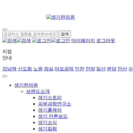
마이페이지
로그아웃
지점
안내
강남역
신도림
노원
잠실
마포공덕
인천
안양
일산
분당
안산
수
생기한의원
브랜드소개
생기스토리
피부과학연구소
생기홈케어
생기 언론보도
생기소식
생기칼럼