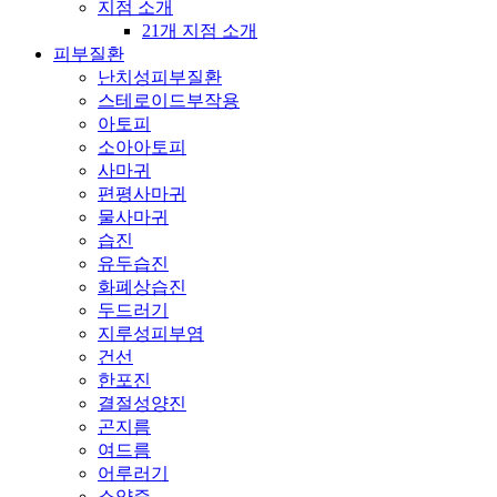
지점 소개
21개 지점 소개
피부질환
난치성피부질환
스테로이드부작용
아토피
소아아토피
사마귀
편평사마귀
물사마귀
습진
유두습진
화폐상습진
두드러기
지루성피부염
건선
한포진
결절성양진
곤지름
여드름
어루러기
소양증