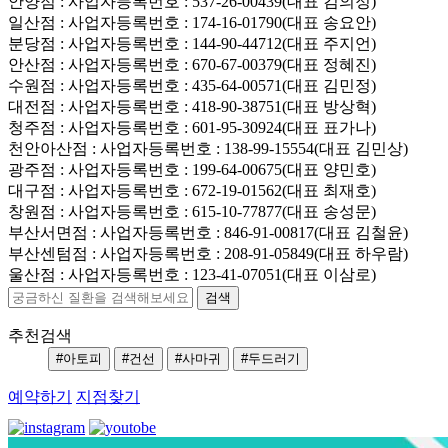
안양점
: 사업자등록번호 : 537-26-00439(대표 김의정)
일산점
: 사업자등록번호 : 174-16-01790(대표 송요안)
분당점
: 사업자등록번호 : 144-90-44712(대표 주지언)
안산점
: 사업자등록번호 : 670-67-00379(대표 정혜진)
수원점
: 사업자등록번호 : 435-64-00571(대표 김민정)
대전점
: 사업자등록번호 : 418-90-38751(대표 방상혁)
청주점
: 사업자등록번호 : 601-95-30924(대표 표가나)
천안아산점
: 사업자등록번호 : 138-99-15554(대표 김민상)
광주점
: 사업자등록번호 : 199-64-00675(대표 양민호)
대구점
: 사업자등록번호 : 672-19-01562(대표 최재호)
창원점
: 사업자등록번호 : 615-10-77877(대표 송성문)
부산서면점
: 사업자등록번호 : 846-91-00817(대표 김철윤)
부산센텀점
: 사업자등록번호 : 208-91-05849(대표 하우람)
울산점
: 사업자등록번호 : 123-41-07051(대표 이삼로)
추천검색
#아토피
#건선
#사마귀
#두드러기
예약하기
지점찾기