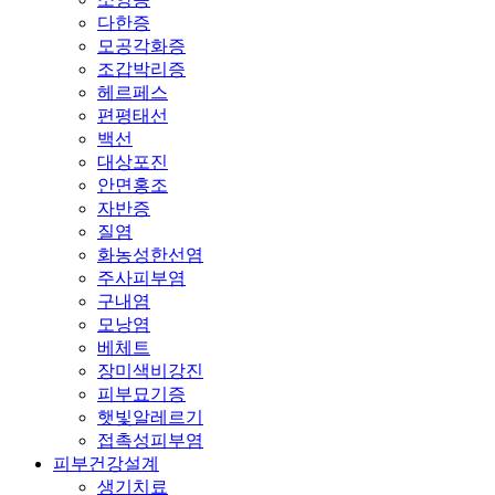
다한증
모공각화증
조갑박리증
헤르페스
편평태선
백선
대상포진
안면홍조
자반증
질염
화농성한선염
주사피부염
구내염
모낭염
베체트
장미색비강진
피부묘기증
햇빛알레르기
접촉성피부염
피부건강설계
생기치료