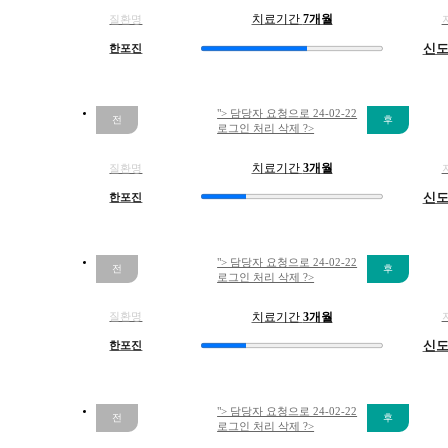
기
질환명
치료기간
7개월
통
한포진
신
증
이
반
"> 담당자 요청으로 24-02-22
복
로그인 처리 삭제 ?>
되
는
질환명
치료기간
3개월
데
한포진
신
한
방
으
"> 담당자 요청으로 24-02-22
로
로그인 처리 삭제 ?>
뿌
리
질환명
치료기간
3개월
뽑
한포진
신
을
수
있
"> 담당자 요청으로 24-02-22
나
로그인 처리 삭제 ?>
요..