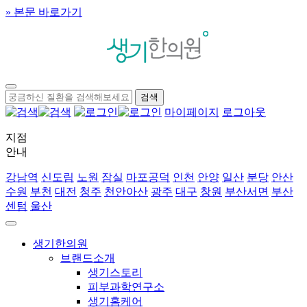
» 본문 바로가기
마이페이지
로그아웃
지점
안내
강남역
신도림
노원
잠실
마포공덕
인천
안양
일산
분당
안산
수원
부천
대전
청주
천안아산
광주
대구
창원
부산서면
부산
센텀
울산
생기한의원
브랜드소개
생기스토리
피부과학연구소
생기홈케어