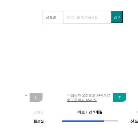
체
트
병
검색
으
로
입
안
궤
신도림점 치료사례
양
과
29
건
피
지
낭
종
같
22.08.01
23.
"> 담당자 요청으로 24-02-22
은
로그인 처리 삭제 ?>
성
기
질환명
치료기간
9개월
통
한포진
신
증
이
반