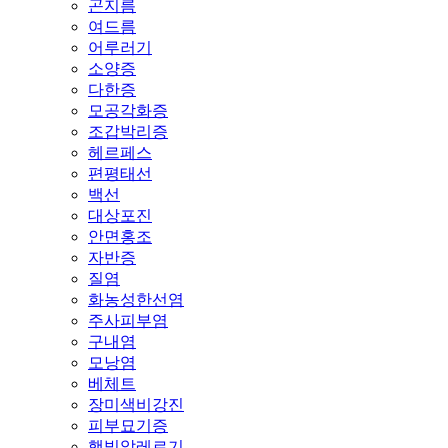
곤지름
여드름
어루러기
소양증
다한증
모공각화증
조갑박리증
헤르페스
편평태선
백선
대상포진
안면홍조
자반증
질염
화농성한선염
주사피부염
구내염
모낭염
베체트
장미색비강진
피부묘기증
햇빛알레르기