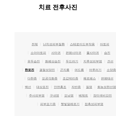
치
치료 전후사진
료
로
완
치
가
가
능
전체
난치성피부질환
스테로이드부작용
아토피
할
소아아토피
사마귀
편평사마귀
물사마귀
습진
까
요..
유두습진
화폐상습진
두드러기
지루성피부염
건선
답
변
한포진
결절성양진
곤지름
여드름
어루러기
소양증
대
다한증
모공각화증
조갑박리증
헤르페스
편평태선
기
백선
대상포진
안면홍조
자반증
질염
화농성한선염
[]
울
주사피부염
구내염
모낭염
베체트
장미색비강진
산
피부묘기증
햇빛알레르기
접촉성피부염
점
베