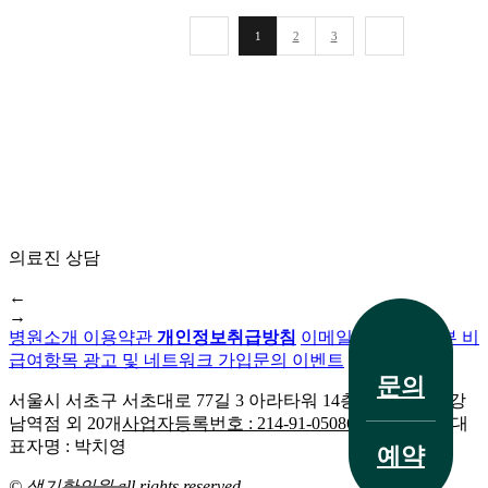
돼
1
2
3
요
답
변
접
수
[]
울
산
점
의료진 상담
편
평
전화 문의
←
사
→
마
병원소개
이용약관
개인정보취급방침
이메일무단수집거부
비
귀
급여항목
광고 및 네트워크 가입문의
이벤트
얼
문의
굴
서울시 서초구 서초대로 77길 3 아라타워 14층
생기한의원 강
에
남역점 외 20개
사업자등록번호 : 214-91-05086외 20개 지점
대
늘
치료 사례
표자명 : 박치영
예약
어
© 생기한의원 all rights reserved.
나