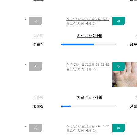
[]
울
산
"> 담당자 요청으로 24-02-22
점
로그인 처리 삭제 ?>
베
체
질환명
치료기간
7개월
트
한포진
신
병
으
로
입
"> 담당자 요청으로 24-02-22
로그인 처리 삭제 ?>
안
궤
양
과
피
질환명
치료기간
2개월
지
한포진
신
낭
종
같
"> 담당자 요청으로 24-02-22
은
로그인 처리 삭제 ?>
성