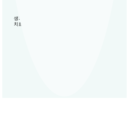
증
손
톱
생기한의원 20개 지점
으
치료사례
로
조
금
만
긁
혀
도
부
어
오
르
고
가
려
운
데
한
방