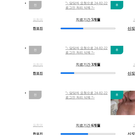
24.04.22
24.
"> 담당자 요청으로 24-02-22
복
로그인 처리 삭제 ?>
되
는
질환명
치료기간
5개월
데
한포진
신
한
방
으
23.10.03
24.
"> 담당자 요청으로 24-02-22
로
로그인 처리 삭제 ?>
뿌
리
질환명
치료기간
3개월
뽑
한포진
신
을
수
있
나
"> 담당자 요청으로 24-02-22
로그인 처리 삭제 ?>
요..
답
변
접
수
질환명
치료기간
6개월
한포진
신