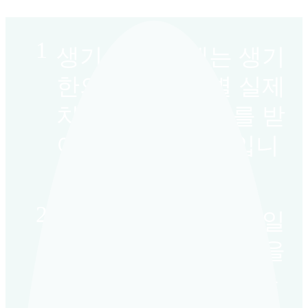
[피
1
부
생기 치료 사례는 생기
묘
기
한의원 각 지점별 실제
증]
울
치료 환자의 동의를 받
산
점
아 공개하는 내용입니
피
부
다.
묘
기
2
증
생기 치료 사례는 동일
손
톱
인의 치료 전후 사진을
으
로
인위적 수정하지 않은
조
금