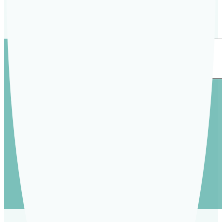
능
니다.
할
까
요..
답
변
접
수
추천검색
#아토피
[피
부
묘
#건선
기
증]
#사마귀
울
산
점
#두드러기
피
부
묘
기