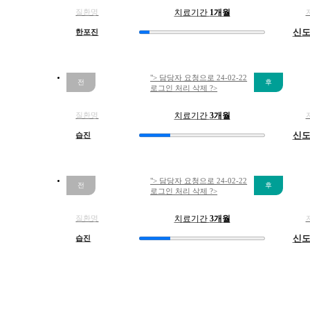
답
질환명
치료기간
1개월
변
한포진
신
대
기
[]
"> 담당자 요청으로 24-02-22
울
로그인 처리 삭제 ?>
산
점
질환명
치료기간
3개월
편
습진
신
평
사
마
"> 담당자 요청으로 24-02-22
귀
로그인 처리 삭제 ?>
얼
굴
질환명
치료기간
3개월
에
습진
신
늘
어
나
걱
정