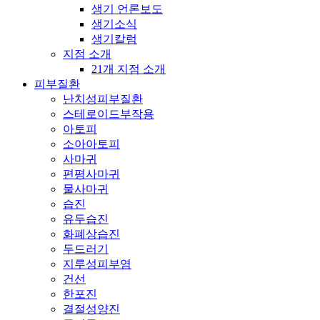
생기 언론보도
생기소식
생기칼럼
지점 소개
21개 지점 소개
피부질환
난치성피부질환
스테로이드부작용
아토피
소아아토피
사마귀
편평사마귀
물사마귀
습진
유두습진
화폐상습진
두드러기
지루성피부염
건선
한포진
결절성양진