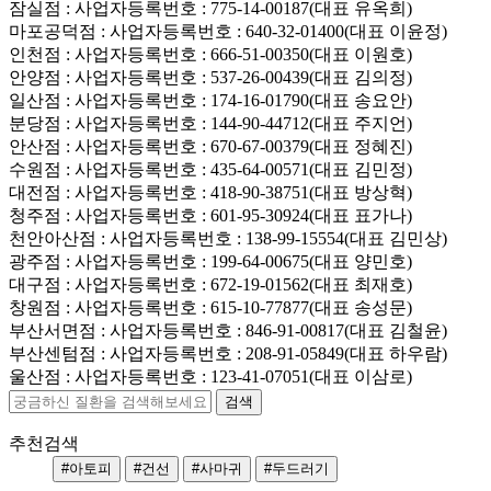
잠실점
: 사업자등록번호 : 775-14-00187(대표 유옥희)
마포공덕점
: 사업자등록번호 : 640-32-01400(대표 이윤정)
인천점
: 사업자등록번호 : 666-51-00350(대표 이원호)
안양점
: 사업자등록번호 : 537-26-00439(대표 김의정)
일산점
: 사업자등록번호 : 174-16-01790(대표 송요안)
분당점
: 사업자등록번호 : 144-90-44712(대표 주지언)
안산점
: 사업자등록번호 : 670-67-00379(대표 정혜진)
수원점
: 사업자등록번호 : 435-64-00571(대표 김민정)
대전점
: 사업자등록번호 : 418-90-38751(대표 방상혁)
청주점
: 사업자등록번호 : 601-95-30924(대표 표가나)
천안아산점
: 사업자등록번호 : 138-99-15554(대표 김민상)
광주점
: 사업자등록번호 : 199-64-00675(대표 양민호)
대구점
: 사업자등록번호 : 672-19-01562(대표 최재호)
창원점
: 사업자등록번호 : 615-10-77877(대표 송성문)
부산서면점
: 사업자등록번호 : 846-91-00817(대표 김철윤)
부산센텀점
: 사업자등록번호 : 208-91-05849(대표 하우람)
울산점
: 사업자등록번호 : 123-41-07051(대표 이삼로)
추천검색
#아토피
#건선
#사마귀
#두드러기