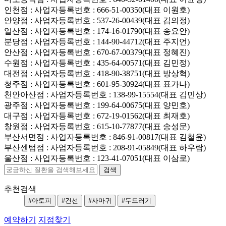
인천점
: 사업자등록번호 : 666-51-00350(대표 이원호)
안양점
: 사업자등록번호 : 537-26-00439(대표 김의정)
일산점
: 사업자등록번호 : 174-16-01790(대표 송요안)
분당점
: 사업자등록번호 : 144-90-44712(대표 주지언)
안산점
: 사업자등록번호 : 670-67-00379(대표 정혜진)
수원점
: 사업자등록번호 : 435-64-00571(대표 김민정)
대전점
: 사업자등록번호 : 418-90-38751(대표 방상혁)
청주점
: 사업자등록번호 : 601-95-30924(대표 표가나)
천안아산점
: 사업자등록번호 : 138-99-15554(대표 김민상)
광주점
: 사업자등록번호 : 199-64-00675(대표 양민호)
대구점
: 사업자등록번호 : 672-19-01562(대표 최재호)
창원점
: 사업자등록번호 : 615-10-77877(대표 송성문)
부산서면점
: 사업자등록번호 : 846-91-00817(대표 김철윤)
부산센텀점
: 사업자등록번호 : 208-91-05849(대표 하우람)
울산점
: 사업자등록번호 : 123-41-07051(대표 이삼로)
추천검색
#아토피
#건선
#사마귀
#두드러기
예약하기
지점찾기