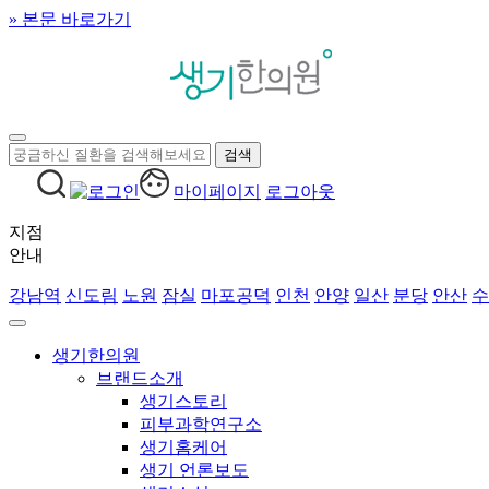
» 본문 바로가기
마이페이지
로그아웃
지점
안내
강남역
신도림
노원
잠실
마포공덕
인천
안양
일산
분당
안산
수
생기한의원
브랜드소개
생기스토리
피부과학연구소
생기홈케어
생기 언론보도