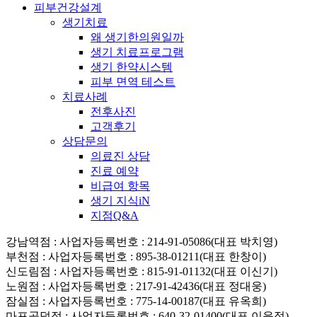
피부건강설계
생기치료
왜 생기한의원일까
생기 치료프로그램
생기 한약시스템
피부 면역 테스트
치료사례
전후사진
고객후기
상담문의
의료진 상담
진료 예약
비급여 항목
생기 지식iN
지점Q&A
강남역점
: 사업자등록번호 : 214-91-05086(대표 박치영)
부천점
: 사업자등록번호 : 895-38-01211(대표 한창이)
신도림점
: 사업자등록번호 : 815-91-01132(대표 이신기)
노원점
: 사업자등록번호 : 217-91-42436(대표 정대웅)
잠실점
: 사업자등록번호 : 775-14-00187(대표 유옥희)
마포공덕점
: 사업자등록번호 : 640-32-01400(대표 이윤정)