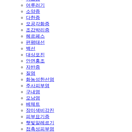
어루러기
소양증
다한증
모공각화증
조갑박리증
헤르페스
편평태선
백선
대상포진
안면홍조
자반증
질염
화농성한선염
주사피부염
구내염
모낭염
베체트
장미색비강진
피부묘기증
햇빛알레르기
접촉성피부염