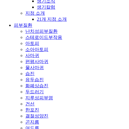
생기소식
생기칼럼
지점 소개
21개 지점 소개
피부질환
난치성피부질환
스테로이드부작용
아토피
소아아토피
사마귀
편평사마귀
물사마귀
습진
유두습진
화폐상습진
두드러기
지루성피부염
건선
한포진
결절성양진
곤지름
여드름