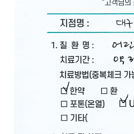
지
고
아
픕
니
다
답
변
접
수
[습
진]
강
남
역
점
손
에
습
진
때