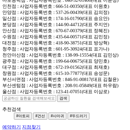
마포공덕점
: 사업자등록번호 : 640-32-01400(대표 이윤정)
인천점
: 사업자등록번호 : 666-51-00350(대표 이원호)
안양점
: 사업자등록번호 : 537-26-00439(대표 김의정)
일산점
: 사업자등록번호 : 174-16-01790(대표 송요안)
분당점
: 사업자등록번호 : 144-90-44712(대표 주지언)
안산점
: 사업자등록번호 : 670-67-00379(대표 정혜진)
수원점
: 사업자등록번호 : 435-64-00571(대표 김민정)
대전점
: 사업자등록번호 : 418-90-38751(대표 방상혁)
청주점
: 사업자등록번호 : 601-95-30924(대표 표가나)
천안아산점
: 사업자등록번호 : 138-99-15554(대표 김민상)
광주점
: 사업자등록번호 : 199-64-00675(대표 양민호)
대구점
: 사업자등록번호 : 672-19-01562(대표 최재호)
창원점
: 사업자등록번호 : 615-10-77877(대표 송성문)
부산서면점
: 사업자등록번호 : 846-91-00817(대표 김철윤)
부산센텀점
: 사업자등록번호 : 208-91-05849(대표 하우람)
울산점
: 사업자등록번호 : 123-41-07051(대표 이삼로)
추천검색
#아토피
#건선
#사마귀
#두드러기
예약하기
지점찾기