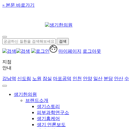
» 본문 바로가기
마이페이지
로그아웃
지점
안내
강남역
신도림
노원
잠실
마포공덕
인천
안양
일산
분당
안산
수
생기한의원
브랜드소개
생기스토리
피부과학연구소
생기홈케어
생기 언론보도