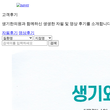
고객후기
[습
진]
생기한의원과 함께하신 생생한 자필 및 영상 후기를 소개합니다
강
자필후기
영상후기
남
역
검색
점
손
에
습
진
때
문
에
피
부
가
갈
라