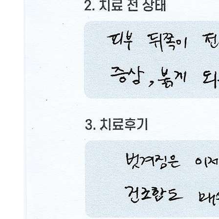
문
에
피
부
가
갈
라
지
고
아
픕
니
다
답
변
대
기
[아
토
피]