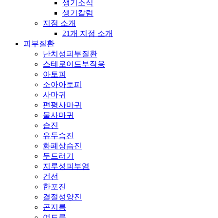
생기소식
생기칼럼
지점 소개
21개 지점 소개
피부질환
난치성피부질환
스테로이드부작용
아토피
소아아토피
사마귀
편평사마귀
물사마귀
습진
유두습진
화폐상습진
두드러기
지루성피부염
건선
한포진
결절성양진
곤지름
여드름