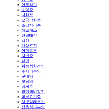
어루러기
소양증
다한증
모공각화증
조갑박리증
헤르페스
편평태선
백선
대상포진
안면홍조
자반증
질염
화농성한선염
주사피부염
구내염
모낭염
베체트
장미색비강진
피부묘기증
햇빛알레르기
접촉성피부염