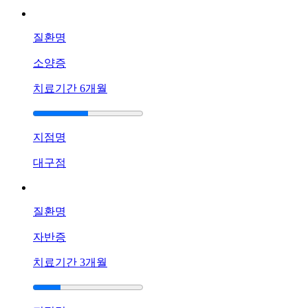
대
기
질환명
소양증
치료기간
6개월
지점명
대구점
질환명
자반증
치료기간
3개월