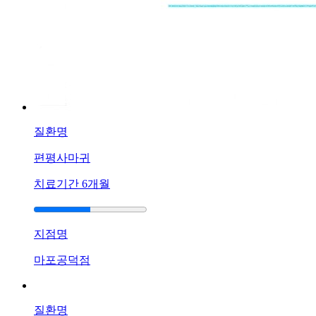
광
주
점
생
기
한
의
원
질환명
광
주
편평사마귀
점
에
치료기간
6개월
서
답
변
지점명
드
립
마포공덕점
니
다.
답
질환명
변