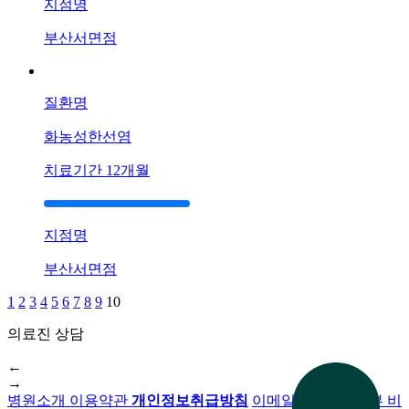
지점명
부산서면점
질환명
화농성한선염
치료기간
12개월
지점명
부산서면점
1
2
3
4
5
6
7
8
9
10
의료진 상담
전화 문의
←
→
병원소개
이용약관
개인정보취급방침
이메일무단수집거부
비