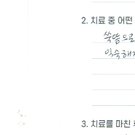
아
나
자
꾸
터
지
는
데
한
방
으
로
재
발
을
막
을
수
있
나
요..