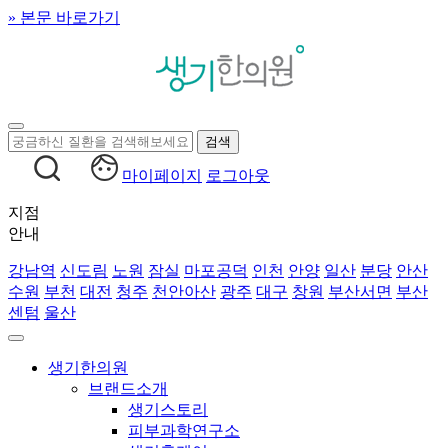
» 본문 바로가기
마이페이지
로그아웃
지점
안내
강남역
신도림
노원
잠실
마포공덕
인천
안양
일산
분당
안산
수원
부천
대전
청주
천안아산
광주
대구
창원
부산서면
부산
센텀
울산
생기한의원
브랜드소개
생기스토리
피부과학연구소