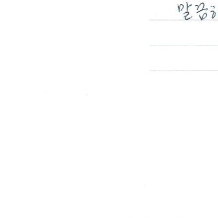
톱
상
태
가
계
속
신
경
쓰
입
니
다
답
변
접
수
[조
갑
박
리
증]