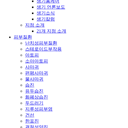
생기홈케어
생기 언론보도
생기소식
생기칼럼
지점 소개
21개 지점 소개
피부질환
난치성피부질환
스테로이드부작용
아토피
소아아토피
사마귀
편평사마귀
물사마귀
습진
유두습진
화폐상습진
두드러기
지루성피부염
건선
한포진
결절성양진