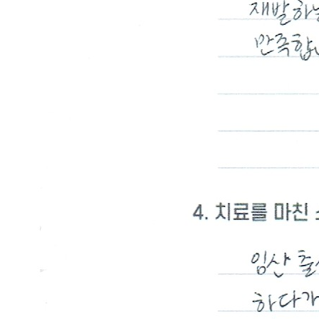
답
변
대
기
[조
갑
박
리
증]
광
주
점
조
갑
박
리
증
때
문
에
손