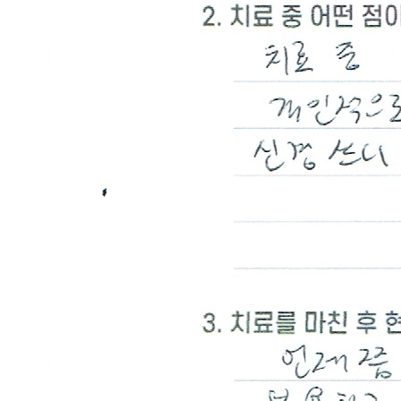
주
점
헤
르
페
스
자
꾸
반
복
되
어
관
리
방
법
문
의
드
립
니