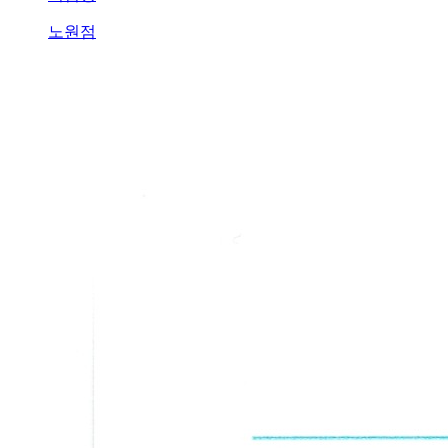
아
나
노원점
자
꾸
터
지
는
데
한
방
으
로
재
발
을
막
을
수
있
나
요..