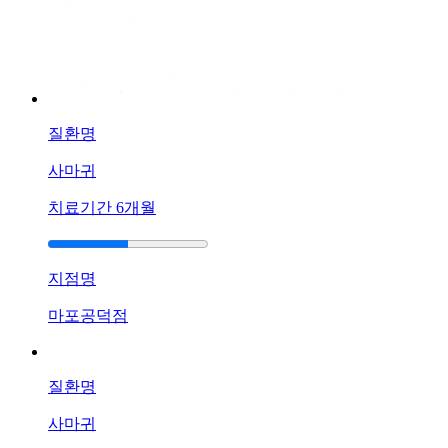
리
에
아
토
피
가
질환명
있
는
사마귀
데
가
치료기간
6개월
려
움
이
지점명
심
해
마포공덕점
져
서
잠
질환명
을
못
사마귀
자