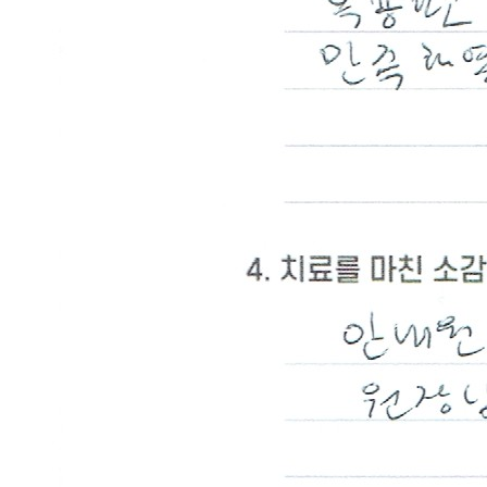
다
답
변
접
수
[헤
르
페
스]
광
주
점
생
기
한
의
원
광
주
점