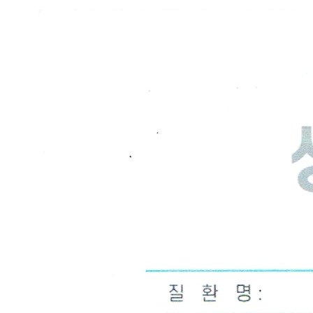
문
의
드
립
니
다
답
변
접
수
[두
드
러
기]
광
주
점
생
기
한
의