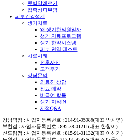
햇빛알레르기
접촉성피부염
피부건강설계
생기치료
왜 생기한의원일까
생기 치료프로그램
생기 한약시스템
피부 면역 테스트
치료사례
전후사진
고객후기
상담문의
의료진 상담
진료 예약
비급여 항목
생기 지식iN
지점Q&A
강남역점
: 사업자등록번호 : 214-91-05086(대표 박치영)
부천점
: 사업자등록번호 : 895-38-01211(대표 한창이)
신도림점
: 사업자등록번호 : 815-91-01132(대표 이신기)
노원점
: 사업자등록번호 : 217-91-42436(대표 정대웅)