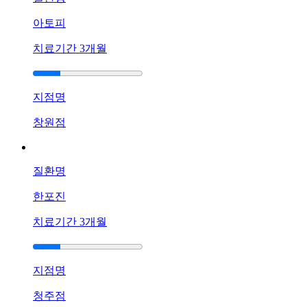
가
있
아토피
는
치료기간
3개월
데
가
려
움
지점명
이
창원점
심
해
져
서
질환명
잠
을
한포진
못
치료기간
3개월
자
겠
어
요
지점명
답
변
청주점