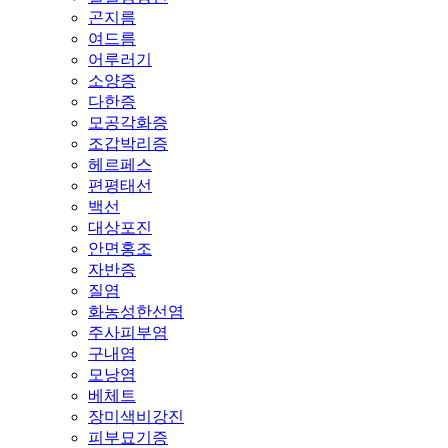
곤지름
여드름
어루러기
소양증
다한증
모공각화증
조갑박리증
헤르페스
편평태선
백선
대상포진
안면홍조
자반증
질염
화농성한선염
주사피부염
구내염
모낭염
베체트
장미색비강진
피부묘기증