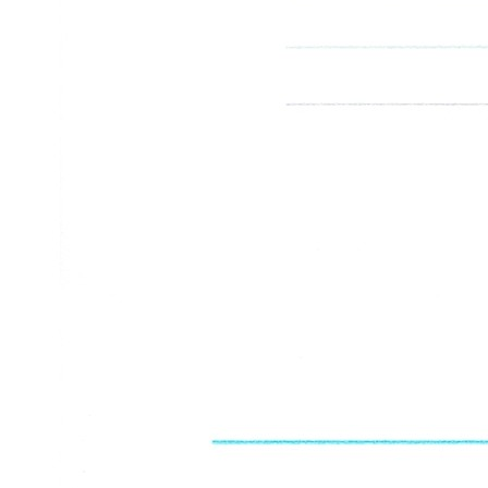
에
서
답
변
드
립
니
다.
답
변
대
기
[아
토
피]
강
남
역
점
팔
다