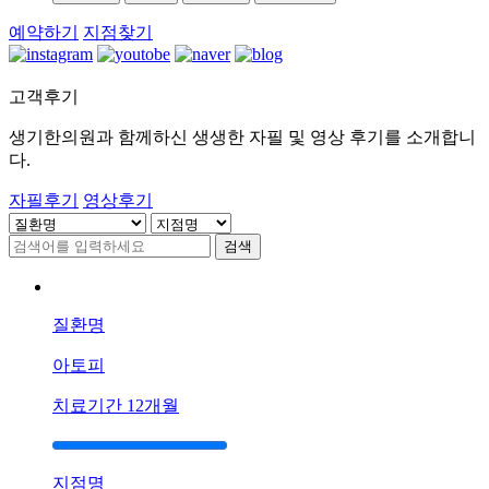
예약하기
지점찾기
고객후기
[]
울
생기한의원과 함께하신 생생한 자필 및 영상 후기를 소개합니
산
다.
점
자필후기
영상후기
헤
르
검색
페
스
입
술
질환명
주
변
아토피
에
치료기간
12개월
물
집
이
돋
지점명