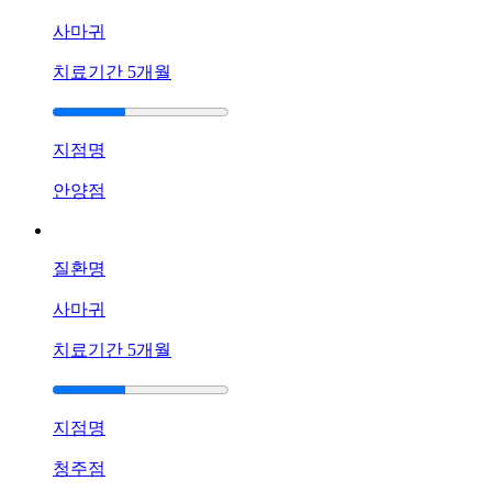
대
사마귀
기
치료기간
5개월
[두
드
러
기]
지점명
광
안양점
주
점
두
드
질환명
러
기
사마귀
발
치료기간
5개월
진
이
반
복
지점명
되
청주점
어