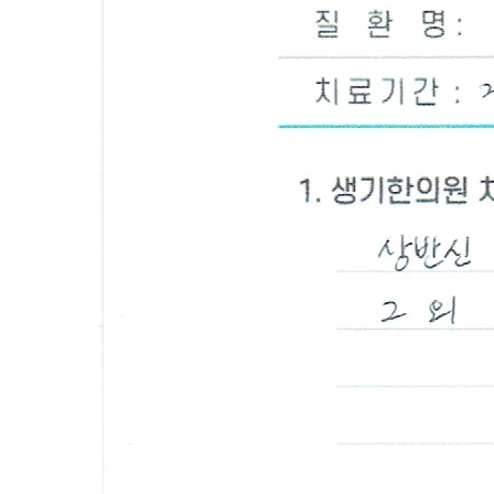
답
변
접
수
[]
울
산
점
헤
르
페
스
입
술
주
변
에
물
집
이
돋