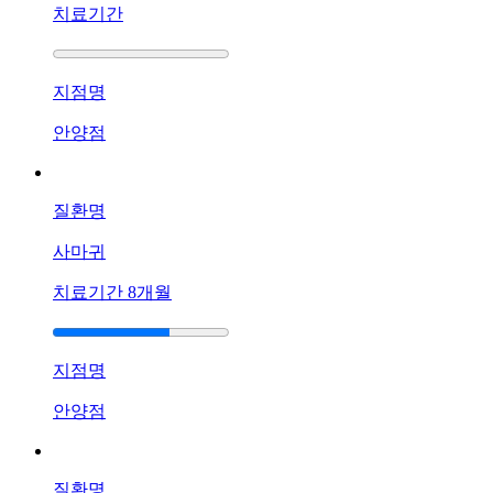
겠
치료기간
어
요
답
지점명
변
접
안양점
수
[아
토
질환명
피]
강
사마귀
남
치료기간
8개월
역
점
팔
다
지점명
리
안양점
에
아
토
피
질환명