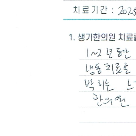
원
광
주
점
에
서
답
변
드
립
니
다.
답
변
대
기
[헤
르
페
스]
광