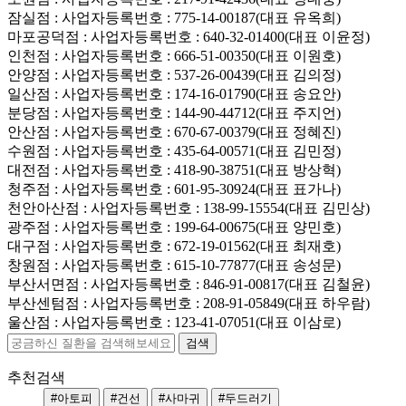
잠실점
: 사업자등록번호 : 775-14-00187(대표 유옥희)
마포공덕점
: 사업자등록번호 : 640-32-01400(대표 이윤정)
인천점
: 사업자등록번호 : 666-51-00350(대표 이원호)
안양점
: 사업자등록번호 : 537-26-00439(대표 김의정)
일산점
: 사업자등록번호 : 174-16-01790(대표 송요안)
분당점
: 사업자등록번호 : 144-90-44712(대표 주지언)
안산점
: 사업자등록번호 : 670-67-00379(대표 정혜진)
수원점
: 사업자등록번호 : 435-64-00571(대표 김민정)
대전점
: 사업자등록번호 : 418-90-38751(대표 방상혁)
청주점
: 사업자등록번호 : 601-95-30924(대표 표가나)
천안아산점
: 사업자등록번호 : 138-99-15554(대표 김민상)
광주점
: 사업자등록번호 : 199-64-00675(대표 양민호)
대구점
: 사업자등록번호 : 672-19-01562(대표 최재호)
창원점
: 사업자등록번호 : 615-10-77877(대표 송성문)
부산서면점
: 사업자등록번호 : 846-91-00817(대표 김철윤)
부산센텀점
: 사업자등록번호 : 208-91-05849(대표 하우람)
울산점
: 사업자등록번호 : 123-41-07051(대표 이삼로)
추천검색
#아토피
#건선
#사마귀
#두드러기