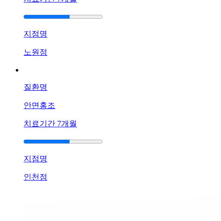
방
법
이
지점명
고
민
노원점
됩
니
다
질환명
답
변
안면홍조
접
수
치료기간
7개월
[건
선]
지점명
광
주
인천점
점
생
기
한