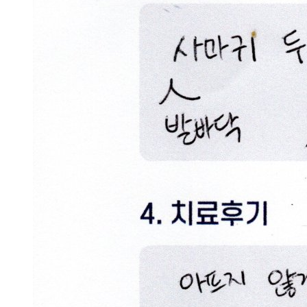
로
손
끝
이
갈
라
지
고
피
가
나
는
데
한
방
치
료
로
나
을
수