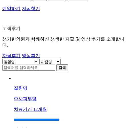
예약하기
지점찾기
고객후기
[지
루
생기한의원과 함께하신 생생한 자필 및 영상 후기를 소개합니
성
다.
피
자필후기
영상후기
부
염]
검색
울
산
점
60
질환명
대
남
주사피부염
성
치료기간
12개월
지
루
성