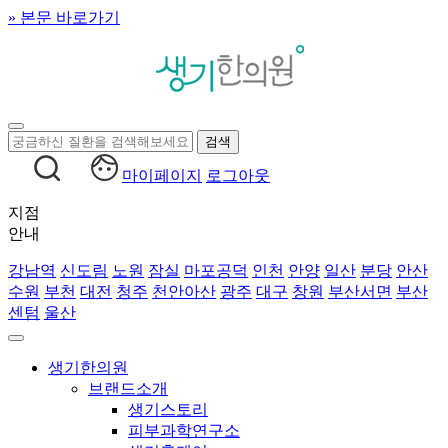
» 본문 바로가기
마이페이지
로그아웃
지점
안내
강남역
신도림
노원
잠실
마포공덕
인천
안양
일산
분당
안산
수원
부천
대전
청주
천안아산
광주
대구
창원
부산서면
부산
센텀
울산
생기한의원
브랜드소개
생기스토리
피부과학연구소