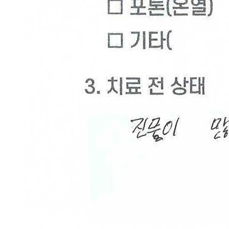
수
[사
마
귀]
광
주
점
생
기
한
의
원
광
주
점
에
서
답
변
드
립