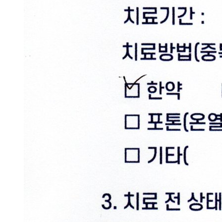
니
까?
답
답
해
서
..
답
변
대
기
[습
진]
울
산
점
습
진
증
상
으