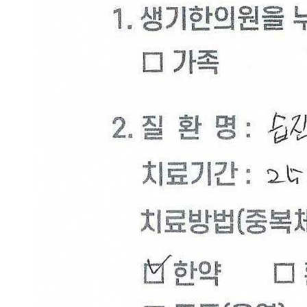
주
점
발
바
닥
사
마
귀
냉
동
치
료
효
과
가
없
어
요
답
변
접