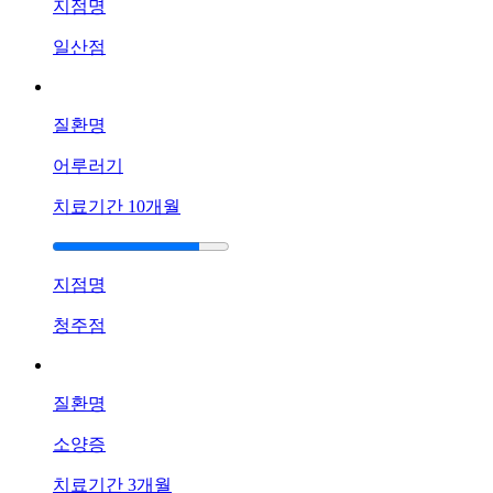
피
지점명
부
염
일산점
두
피
와
질환명
이
마
어루러기
에
치료기간
10개월
기
름
진
딱
지점명
지
가
청주점
생
겨
괴
질환명
로
운
소양증
데
치료기간
3개월
한