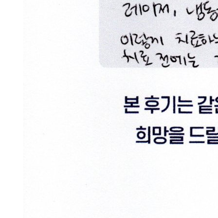
있
을
까
요
답
변
접
수
[습
진]
울
산
점
습
진
증
상
으
로
손
끝