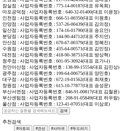
잠실점
: 사업자등록번호 : 775-14-00187(대표 유옥희)
마포공덕점
: 사업자등록번호 : 640-32-01400(대표 이윤정)
인천점
: 사업자등록번호 : 666-51-00350(대표 이원호)
안양점
: 사업자등록번호 : 537-26-00439(대표 김의정)
일산점
: 사업자등록번호 : 174-16-01790(대표 송요안)
분당점
: 사업자등록번호 : 144-90-44712(대표 주지언)
안산점
: 사업자등록번호 : 670-67-00379(대표 정혜진)
수원점
: 사업자등록번호 : 435-64-00571(대표 김민정)
대전점
: 사업자등록번호 : 418-90-38751(대표 방상혁)
청주점
: 사업자등록번호 : 601-95-30924(대표 표가나)
천안아산점
: 사업자등록번호 : 138-99-15554(대표 김민상)
광주점
: 사업자등록번호 : 199-64-00675(대표 양민호)
대구점
: 사업자등록번호 : 672-19-01562(대표 최재호)
창원점
: 사업자등록번호 : 615-10-77877(대표 송성문)
부산서면점
: 사업자등록번호 : 846-91-00817(대표 김철윤)
부산센텀점
: 사업자등록번호 : 208-91-05849(대표 하우람)
울산점
: 사업자등록번호 : 123-41-07051(대표 이삼로)
추천검색
#아토피
#건선
#사마귀
#두드러기