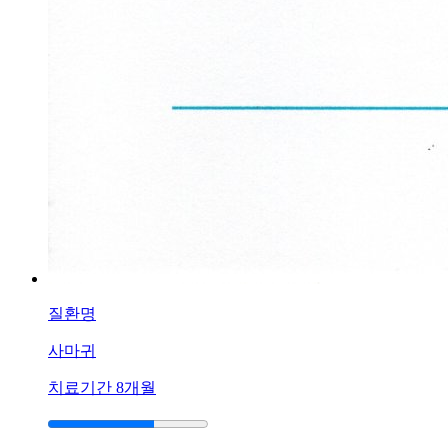
이
갈
라
지
고
피
가
나
는
데
한
방
치
료
로
질환명
나
을
사마귀
수
치료기간
8개월
있
을
까