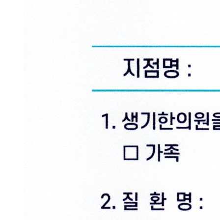
에
기
름
진
딱
지
가
생
겨
괴
로
운
데
한
방
치
료
가
답
이
됩