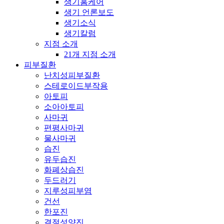
생기홈케어
생기 언론보도
생기소식
생기칼럼
지점 소개
21개 지점 소개
피부질환
난치성피부질환
스테로이드부작용
아토피
소아아토피
사마귀
편평사마귀
물사마귀
습진
유두습진
화폐상습진
두드러기
지루성피부염
건선
한포진
결절성양진