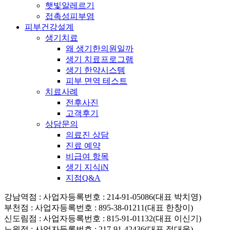
햇빛알레르기
접촉성피부염
피부건강설계
생기치료
왜 생기한의원일까
생기 치료프로그램
생기 한약시스템
피부 면역 테스트
치료사례
전후사진
고객후기
상담문의
의료진 상담
진료 예약
비급여 항목
생기 지식iN
지점Q&A
강남역점
: 사업자등록번호 : 214-91-05086(대표 박치영)
부천점
: 사업자등록번호 : 895-38-01211(대표 한창이)
신도림점
: 사업자등록번호 : 815-91-01132(대표 이신기)
노원점
: 사업자등록번호 : 217-91-42436(대표 정대웅)