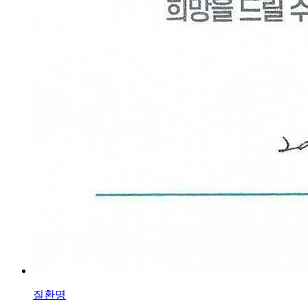
부
가
갈
라
지
고
아
픕
니
다
답
변
접
수
[습
진]
강
남
역
점
질환명
손