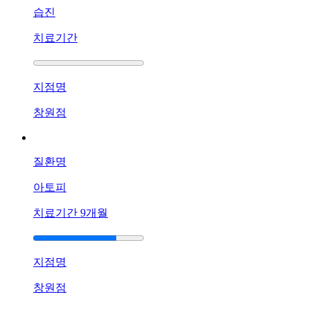
에
습진
습
진
치료기간
때
문
에
지점명
피
부
창원점
가
갈
라
질환명
지
고
아토피
아
픕
치료기간
9개월
니
다
답
지점명
변
대
창원점
기