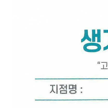
의
원
광
주
점
에
서
답
변
드
립
니
다.
답
변
대
기
[사
마
귀]
광