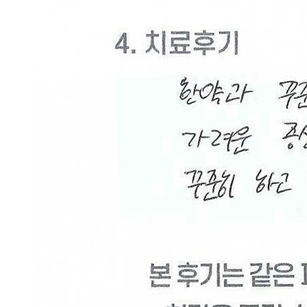
니
다.
답
변
대
기
[습
진]
강
남
역
점
손
에
습
진
때
문
에
피