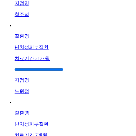
요
지점명
답
변
청주점
대
기
질환명
[건
선]
난치성피부질환
광
주
치료기간
21개월
점
건
선
지점명
이
계
노원점
속
심
해
질환명
져
서
난치성피부질환
치
료
치료기간
7개월