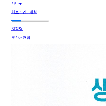
사마귀
피
부
치료기간
3개월
염]
울
산
지점명
점
60
부산서면점
대
남
성
지
루
성
피
부
염
두
피
와
이
마