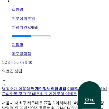
질환명
지루성피부염
치료기간
6개월
지점명
마포공덕점
1
2
3
4
5
6
7
8
9
10
의료진 상담
전화 문의
←
→
병원소개
이용약관
개인정보취급방침
이메일무단수집거부
비
급여항목
광고 및 네트워크 가입문의
이벤트
문의
서울시 서초구 서초대로 77길 3 아라타워 14층
생기한의원 강
남역점 외 20개
사업자등록번호 : 214-91-05086외 20개 지점
대