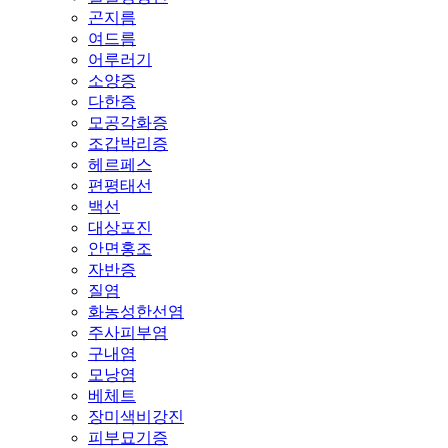
곤지름
여드름
어루러기
소양증
다한증
모공각화증
조갑박리증
헤르페스
편평태선
백선
대상포진
안면홍조
자반증
질염
화농성한선염
주사피부염
구내염
모낭염
베체트
장미색비강진
피부묘기증