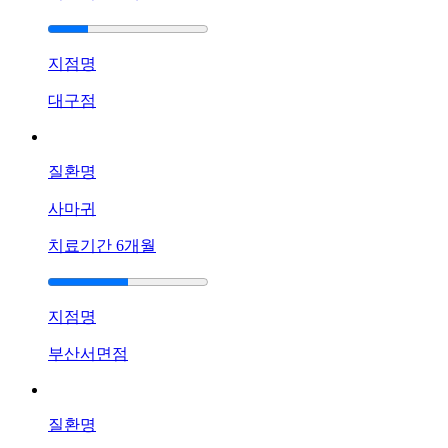
방
치
료
지점명
가
답
대구점
이
됩
니
질환명
까?
답
사마귀
답
해
치료기간
6개월
서
..
답
지점명
변
접
부산서면점
수
[지
질환명
루
성