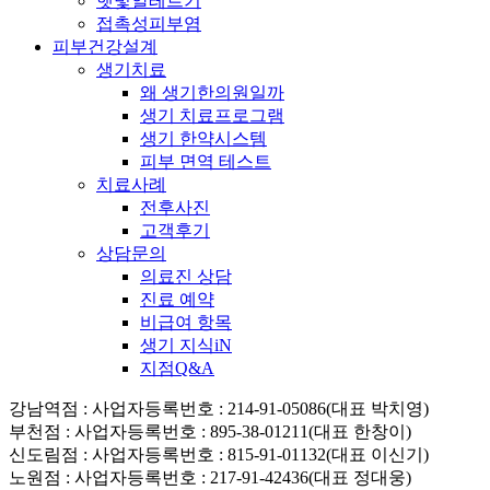
햇빛알레르기
접촉성피부염
피부건강설계
생기치료
왜 생기한의원일까
생기 치료프로그램
생기 한약시스템
피부 면역 테스트
치료사례
전후사진
고객후기
상담문의
의료진 상담
진료 예약
비급여 항목
생기 지식iN
지점Q&A
강남역점
: 사업자등록번호 : 214-91-05086(대표 박치영)
부천점
: 사업자등록번호 : 895-38-01211(대표 한창이)
신도림점
: 사업자등록번호 : 815-91-01132(대표 이신기)
노원점
: 사업자등록번호 : 217-91-42436(대표 정대웅)