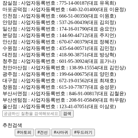
잠실점
: 사업자등록번호 : 775-14-00187(대표 유옥희)
마포공덕점
: 사업자등록번호 : 640-32-01400(대표 이윤정)
인천점
: 사업자등록번호 : 666-51-00350(대표 이원호)
안양점
: 사업자등록번호 : 537-26-00439(대표 김의정)
일산점
: 사업자등록번호 : 174-16-01790(대표 송요안)
분당점
: 사업자등록번호 : 144-90-44712(대표 주지언)
안산점
: 사업자등록번호 : 670-67-00379(대표 정혜진)
수원점
: 사업자등록번호 : 435-64-00571(대표 김민정)
대전점
: 사업자등록번호 : 418-90-38751(대표 방상혁)
청주점
: 사업자등록번호 : 601-95-30924(대표 표가나)
천안아산점
: 사업자등록번호 : 138-99-15554(대표 김민상)
광주점
: 사업자등록번호 : 199-64-00675(대표 양민호)
대구점
: 사업자등록번호 : 672-19-01562(대표 최재호)
창원점
: 사업자등록번호 : 615-10-77877(대표 송성문)
부산서면점
: 사업자등록번호 : 846-91-00817(대표 김철윤)
부산센텀점
: 사업자등록번호 : 208-91-05849(대표 하우람)
울산점
: 사업자등록번호 : 123-41-07051(대표 이삼로)
추천검색
#아토피
#건선
#사마귀
#두드러기