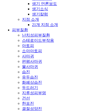
생기 언론보도
생기소식
생기칼럼
지점 소개
21개 지점 소개
피부질환
난치성피부질환
스테로이드부작용
아토피
소아아토피
사마귀
편평사마귀
물사마귀
습진
유두습진
화폐상습진
두드러기
지루성피부염
건선
한포진
결절성양진