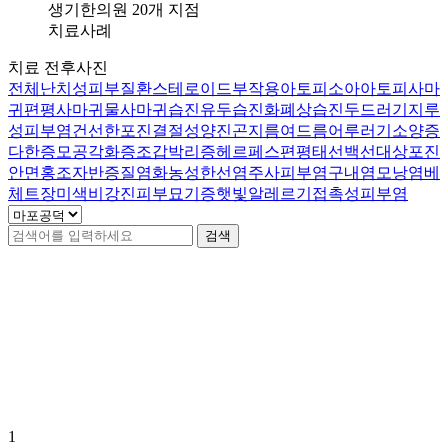
아
생기한의원 20개 지점
나
치료사례
자
치료 전후사진
꾸
전체
난치성피부질환
스테로이드부작용
아토피
소아아토피
사마
터
귀
편평사마귀
물사마귀
습진
유두습진
화폐상습진
두드러기
지루
지
성피부염
건선
한포진
결절성양진
곤지름
여드름
어루러기
소양증
는
다한증
모공각화증
조갑박리증
헤르페스
편평태선
백선
대상포진
데
안면홍조
자반증
질염
화농성한선염
주사피부염
구내염
모낭염
베
한
체트
장미색비강진
피부묘기증
햇빛알레르기
접촉성피부염
방
으
검색
로
재
발
마포공덕점 치료사례
을
막
0
건
을
수
있
나
요..
1
답