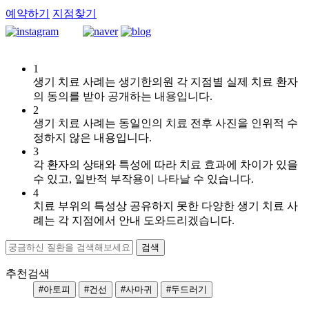
예약하기
지점찾기
[]
1
울
생기 치료 사례는 생기한의원 각 지점별 실제 치료 환자
산
의 동의를 받아 공개하는 내용입니다.
2
점
생기 치료 사례는 동일인의 치료 전후 사진을 인위적 수
헤
정하지 않은 내용입니다.
르
3
페
각 환자의 상태와 특성에 따라 치료 효과에 차이가 있을
스
수 있고, 일반적 부작용이 나타날 수 있습니다.
입
4
술
치료 부위의 특성상 공유하지 못한 다양한 생기 치료 사
주
례는 각 지점에서 안내 도와드리겠습니다.
변
에
물
집
추천검색
이
#아토피
#건선
#사마귀
#두드러기
돋