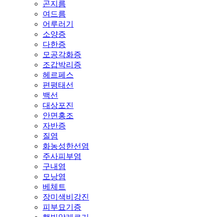
곤지름
여드름
어루러기
소양증
다한증
모공각화증
조갑박리증
헤르페스
편평태선
백선
대상포진
안면홍조
자반증
질염
화농성한선염
주사피부염
구내염
모낭염
베체트
장미색비강진
피부묘기증