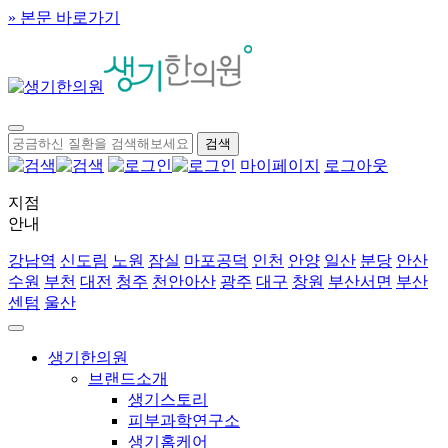
» 본문 바로가기
마이페이지
로그아웃
지점
안내
강남역
신도림
노원
잠실
마포공덕
인천
안양
일산
분당
안산
수원
부천
대전
청주
천안아산
광주
대구
창원
부산서면
부산
센텀
울산
생기한의원
브랜드소개
생기스토리
피부과학연구소
생기홈케어