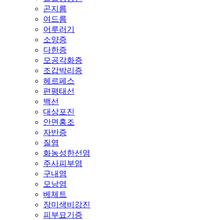
곤지름
여드름
어루러기
소양증
다한증
모공각화증
조갑박리증
헤르페스
편평태선
백선
대상포진
안면홍조
자반증
질염
화농성한선염
주사피부염
구내염
모낭염
베체트
장미색비강진
피부묘기증