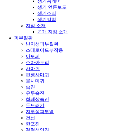
생기홈케어
생기 언론보도
생기소식
생기칼럼
지점 소개
21개 지점 소개
피부질환
난치성피부질환
스테로이드부작용
아토피
소아아토피
사마귀
편평사마귀
물사마귀
습진
유두습진
화폐상습진
두드러기
지루성피부염
건선
한포진
결절성양진