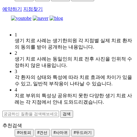
예약하기
지점찾기
[]
1
울
생기 치료 사례는 생기한의원 각 지점별 실제 치료 환자
산
의 동의를 받아 공개하는 내용입니다.
2
점
생기 치료 사례는 동일인의 치료 전후 사진을 인위적 수
헤
정하지 않은 내용입니다.
르
3
페
각 환자의 상태와 특성에 따라 치료 효과에 차이가 있을
스
수 있고, 일반적 부작용이 나타날 수 있습니다.
입
4
술
치료 부위의 특성상 공유하지 못한 다양한 생기 치료 사
주
례는 각 지점에서 안내 도와드리겠습니다.
변
에
물
집
추천검색
이
#아토피
#건선
#사마귀
#두드러기
돋