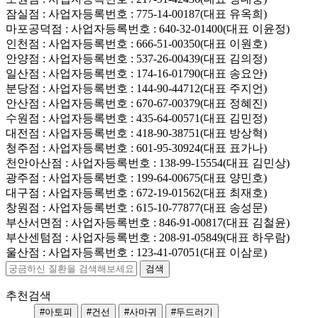
잠실점
: 사업자등록번호 : 775-14-00187(대표 유옥희)
마포공덕점
: 사업자등록번호 : 640-32-01400(대표 이윤정)
인천점
: 사업자등록번호 : 666-51-00350(대표 이원호)
안양점
: 사업자등록번호 : 537-26-00439(대표 김의정)
일산점
: 사업자등록번호 : 174-16-01790(대표 송요안)
분당점
: 사업자등록번호 : 144-90-44712(대표 주지언)
안산점
: 사업자등록번호 : 670-67-00379(대표 정혜진)
수원점
: 사업자등록번호 : 435-64-00571(대표 김민정)
대전점
: 사업자등록번호 : 418-90-38751(대표 방상혁)
청주점
: 사업자등록번호 : 601-95-30924(대표 표가나)
천안아산점
: 사업자등록번호 : 138-99-15554(대표 김민상)
광주점
: 사업자등록번호 : 199-64-00675(대표 양민호)
대구점
: 사업자등록번호 : 672-19-01562(대표 최재호)
창원점
: 사업자등록번호 : 615-10-77877(대표 송성문)
부산서면점
: 사업자등록번호 : 846-91-00817(대표 김철윤)
부산센텀점
: 사업자등록번호 : 208-91-05849(대표 하우람)
울산점
: 사업자등록번호 : 123-41-07051(대표 이삼로)
추천검색
#아토피
#건선
#사마귀
#두드러기