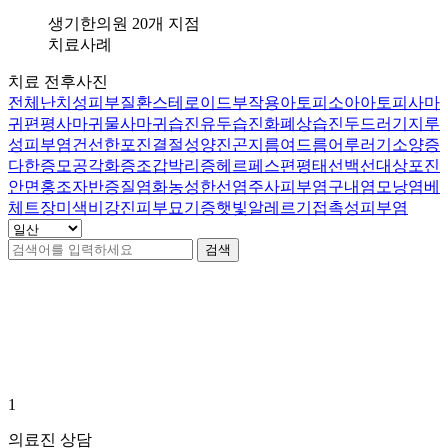
아
생기한의원 20개 지점
나
치료사례
자
치료 전후사진
꾸
전체
난치성피부질환
스테로이드부작용
아토피
소아아토피
사마
터
귀
편평사마귀
물사마귀
습진
유두습진
화폐상습진
두드러기
지루
지
성피부염
건선
한포진
결절성양진
곤지름
여드름
어루러기
소양증
는
다한증
모공각화증
조갑박리증
헤르페스
편평태선
백선
대상포진
데
안면홍조
자반증
질염
화농성한선염
주사피부염
구내염
모낭염
베
한
체트
장미색비강진
피부묘기증
햇빛알레르기
접촉성피부염
방
으
검색
로
재
발
일산점 치료사례
0
건
을
막
을
수
있
1
나
의료진 상담
요..