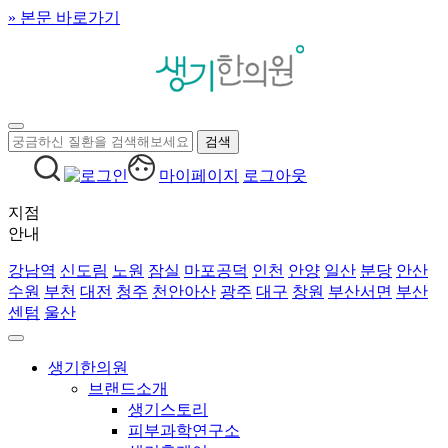
» 본문 바로가기
마이페이지
로그아웃
지점
안내
강남역
신도림
노원
잠실
마포공덕
인천
안양
일산
분당
안산
수원
부천
대전
청주
천안아산
광주
대구
창원
부산서면
부산
센텀
울산
생기한의원
브랜드소개
생기스토리
피부과학연구소