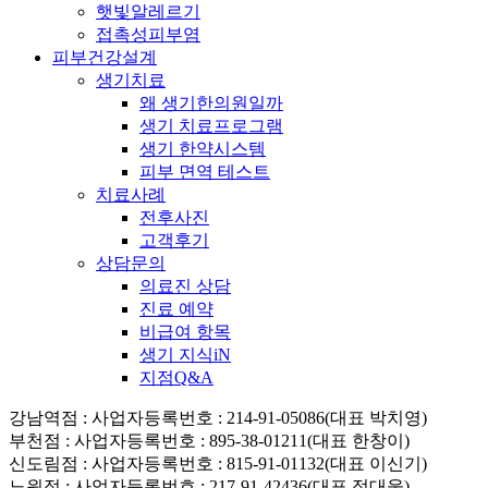
햇빛알레르기
접촉성피부염
피부건강설계
생기치료
왜 생기한의원일까
생기 치료프로그램
생기 한약시스템
피부 면역 테스트
치료사례
전후사진
고객후기
상담문의
의료진 상담
진료 예약
비급여 항목
생기 지식iN
지점Q&A
강남역점
: 사업자등록번호 : 214-91-05086(대표 박치영)
부천점
: 사업자등록번호 : 895-38-01211(대표 한창이)
신도림점
: 사업자등록번호 : 815-91-01132(대표 이신기)
노원점
: 사업자등록번호 : 217-91-42436(대표 정대웅)