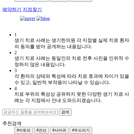
예약하기
지점찾기
1
[습
생기 치료 사례는 생기한의원 각 지점별 실제 치료 환자
진]
의 동의를 받아 공개하는 내용입니다.
강
2
남
생기 치료 사례는 동일인의 치료 전후 사진을 인위적 수
역
정하지 않은 내용입니다.
점
3
손
각 환자의 상태와 특성에 따라 치료 효과에 차이가 있을
에
수 있고, 일반적 부작용이 나타날 수 있습니다.
습
4
진
치료 부위의 특성상 공유하지 못한 다양한 생기 치료 사
때
례는 각 지점에서 안내 도와드리겠습니다.
문
에
피
부
추천검색
가
#아토피
#건선
#사마귀
#두드러기