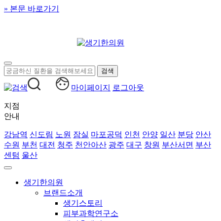
» 본문 바로가기
마이페이지
로그아웃
지점
안내
강남역
신도림
노원
잠실
마포공덕
인천
안양
일산
분당
안산
수원
부천
대전
청주
천안아산
광주
대구
창원
부산서면
부산
센텀
울산
생기한의원
브랜드소개
생기스토리
피부과학연구소