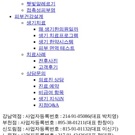
햇빛알레르기
접촉성피부염
피부건강설계
생기치료
왜 생기한의원일까
생기 치료프로그램
생기 한약시스템
피부 면역 테스트
치료사례
전후사진
고객후기
상담문의
의료진 상담
진료 예약
비급여 항목
생기 지식iN
지점Q&A
강남역점
: 사업자등록번호 : 214-91-05086(대표 박치영)
부천점
: 사업자등록번호 : 895-38-01211(대표 한창이)
신도림점
: 사업자등록번호 : 815-91-01132(대표 이신기)