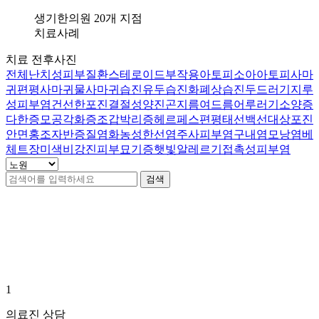
갈
라
생기한의원 20개 지점
지
치료사례
고
치료 전후사진
아
전체
난치성피부질환
스테로이드부작용
아토피
소아아토피
사마
픕
귀
편평사마귀
물사마귀
습진
유두습진
화폐상습진
두드러기
지루
니
성피부염
건선
한포진
결절성양진
곤지름
여드름
어루러기
소양증
다
다한증
모공각화증
조갑박리증
헤르페스
편평태선
백선
대상포진
답
안면홍조
자반증
질염
화농성한선염
주사피부염
구내염
모낭염
베
변
체트
장미색비강진
피부묘기증
햇빛알레르기
접촉성피부염
접
수
검색
[습
진]
노원점 치료사례
0
건
강
남
역
점
손
1
에
습
의료진 상담