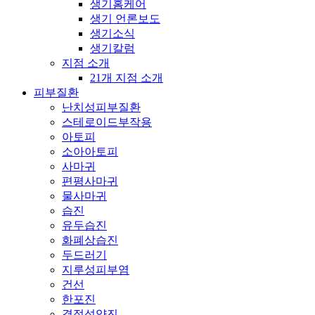
생기홈케어
생기 언론보도
생기소식
생기칼럼
지점 소개
21개 지점 소개
피부질환
난치성피부질환
스테로이드부작용
아토피
소아아토피
사마귀
편평사마귀
물사마귀
습진
유두습진
화폐상습진
두드러기
지루성피부염
건선
한포진
결절성양진