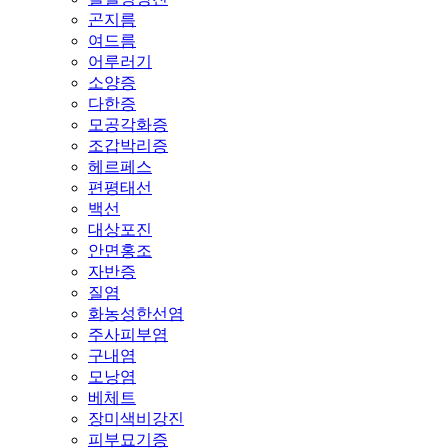
곤지름
여드름
어루러기
소양증
다한증
모공각화증
조갑박리증
헤르페스
편평태선
백선
대상포진
안면홍조
자반증
질염
화농성한선염
주사피부염
구내염
모낭염
베체트
장미색비강진
피부묘기증