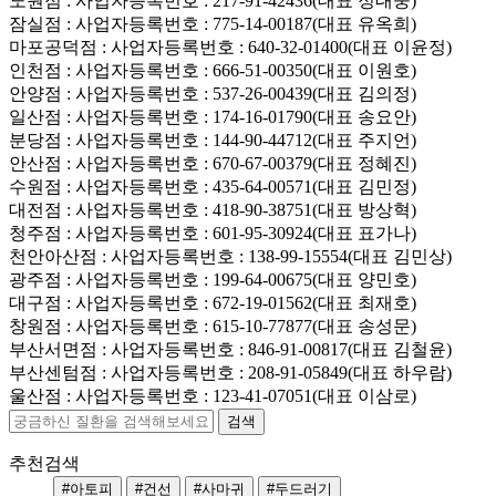
노원점
: 사업자등록번호 : 217-91-42436(대표 정대웅)
잠실점
: 사업자등록번호 : 775-14-00187(대표 유옥희)
마포공덕점
: 사업자등록번호 : 640-32-01400(대표 이윤정)
인천점
: 사업자등록번호 : 666-51-00350(대표 이원호)
안양점
: 사업자등록번호 : 537-26-00439(대표 김의정)
일산점
: 사업자등록번호 : 174-16-01790(대표 송요안)
분당점
: 사업자등록번호 : 144-90-44712(대표 주지언)
안산점
: 사업자등록번호 : 670-67-00379(대표 정혜진)
수원점
: 사업자등록번호 : 435-64-00571(대표 김민정)
대전점
: 사업자등록번호 : 418-90-38751(대표 방상혁)
청주점
: 사업자등록번호 : 601-95-30924(대표 표가나)
천안아산점
: 사업자등록번호 : 138-99-15554(대표 김민상)
광주점
: 사업자등록번호 : 199-64-00675(대표 양민호)
대구점
: 사업자등록번호 : 672-19-01562(대표 최재호)
창원점
: 사업자등록번호 : 615-10-77877(대표 송성문)
부산서면점
: 사업자등록번호 : 846-91-00817(대표 김철윤)
부산센텀점
: 사업자등록번호 : 208-91-05849(대표 하우람)
울산점
: 사업자등록번호 : 123-41-07051(대표 이삼로)
추천검색
#아토피
#건선
#사마귀
#두드러기