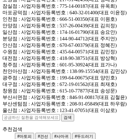
잠실점
: 사업자등록번호 : 775-14-00187(대표 유옥희)
마포공덕점
: 사업자등록번호 : 640-32-01400(대표 이윤정)
인천점
: 사업자등록번호 : 666-51-00350(대표 이원호)
안양점
: 사업자등록번호 : 537-26-00439(대표 김의정)
일산점
: 사업자등록번호 : 174-16-01790(대표 송요안)
분당점
: 사업자등록번호 : 144-90-44712(대표 주지언)
안산점
: 사업자등록번호 : 670-67-00379(대표 정혜진)
수원점
: 사업자등록번호 : 435-64-00571(대표 김민정)
대전점
: 사업자등록번호 : 418-90-38751(대표 방상혁)
청주점
: 사업자등록번호 : 601-95-30924(대표 표가나)
천안아산점
: 사업자등록번호 : 138-99-15554(대표 김민상)
광주점
: 사업자등록번호 : 199-64-00675(대표 양민호)
대구점
: 사업자등록번호 : 672-19-01562(대표 최재호)
창원점
: 사업자등록번호 : 615-10-77877(대표 송성문)
부산서면점
: 사업자등록번호 : 846-91-00817(대표 김철윤)
부산센텀점
: 사업자등록번호 : 208-91-05849(대표 하우람)
울산점
: 사업자등록번호 : 123-41-07051(대표 이삼로)
추천검색
#아토피
#건선
#사마귀
#두드러기