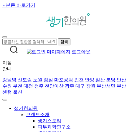
» 본문 바로가기
마이페이지
로그아웃
지점
안내
강남역
신도림
노원
잠실
마포공덕
인천
안양
일산
분당
안산
수원
부천
대전
청주
천안아산
광주
대구
창원
부산서면
부산
센텀
울산
생기한의원
브랜드소개
생기스토리
피부과학연구소