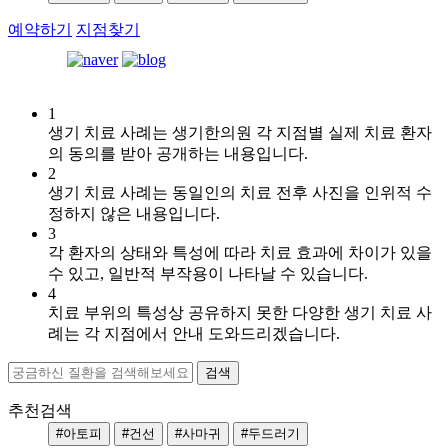
예약하기
지점찾기
1
[습
생기 치료 사례는 생기한의원 각 지점별 실제 치료 환자
진]
의 동의를 받아 공개하는 내용입니다.
강
2
남
생기 치료 사례는 동일인의 치료 전후 사진을 인위적 수
역
정하지 않은 내용입니다.
점
3
손
각 환자의 상태와 특성에 따라 치료 효과에 차이가 있을
에
수 있고, 일반적 부작용이 나타날 수 있습니다.
습
4
진
치료 부위의 특성상 공유하지 못한 다양한 생기 치료 사
때
례는 각 지점에서 안내 도와드리겠습니다.
문
에
피
부
추천검색
가
#아토피
#건선
#사마귀
#두드러기