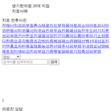
갈
라
생기한의원 20개 지점
지
치료사례
고
치료 전후사진
아
전체
난치성피부질환
스테로이드부작용
아토피
소아아토피
사마
픕
귀
편평사마귀
물사마귀
습진
유두습진
화폐상습진
두드러기
지루
니
성피부염
건선
한포진
결절성양진
곤지름
여드름
어루러기
소양증
다
다한증
모공각화증
조갑박리증
헤르페스
편평태선
백선
대상포진
답
안면홍조
자반증
질염
화농성한선염
주사피부염
구내염
모낭염
베
변
체트
장미색비강진
피부묘기증
햇빛알레르기
접촉성피부염
접
수
검색
[습
진]
안산점 치료사례
0
건
강
남
역
점
손
1
에
습
의료진 상담