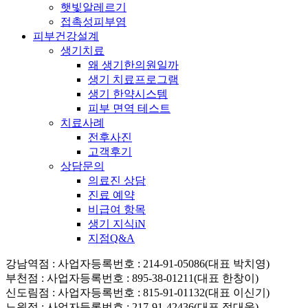
햇빛알레르기
접촉성피부염
피부건강설계
생기치료
왜 생기한의원일까
생기 치료프로그램
생기 한약시스템
피부 면역 테스트
치료사례
전후사진
고객후기
상담문의
의료진 상담
진료 예약
비급여 항목
생기 지식iN
지점Q&A
강남역점
: 사업자등록번호 : 214-91-05086(대표 박치영)
부천점
: 사업자등록번호 : 895-38-01211(대표 한창이)
신도림점
: 사업자등록번호 : 815-91-01132(대표 이신기)
노원점
: 사업자등록번호 : 217-91-42436(대표 정대웅)