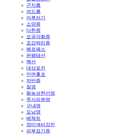
곤지름
여드름
어루러기
소양증
다한증
모공각화증
조갑박리증
헤르페스
편평태선
백선
대상포진
안면홍조
자반증
질염
화농성한선염
주사피부염
구내염
모낭염
베체트
장미색비강진
피부묘기증