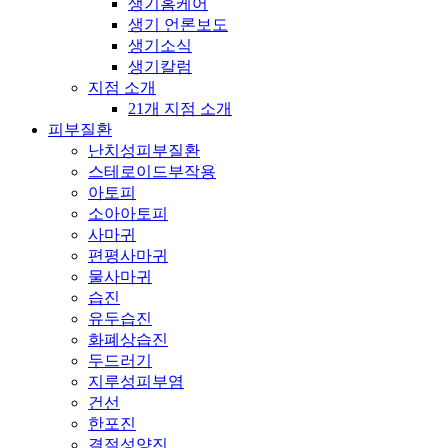
생기홈케어
생기 언론보도
생기소식
생기칼럼
지점 소개
21개 지점 소개
피부질환
난치성피부질환
스테로이드부작용
아토피
소아아토피
사마귀
편평사마귀
물사마귀
습진
유두습진
화폐상습진
두드러기
지루성피부염
건선
한포진
결절성양진