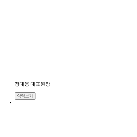
문
에
피
부
가
갈
라
지
고
아
픕
니
다
정대웅 대표원장
답
변
약력보기
대
기
[아
토
피]