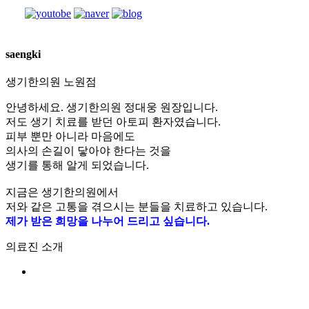
[습
saengki
진]
강
생기한의원
노원점
남
안녕하세요. 생기한의원 정대웅 원장입니다.
역
저도 생기 치료를 받던 아토피 환자였습니다.
점
피부 뿐만 아니라 마음에도
손
의사의 손길이 닿아야 한다는 것을
에
생기를 통해 알게 되었습니다.
습
진
지금은 생기한의원에서
때
저와 같은 고통을 겪으시는 분들을 치료하고 있습니다.
문
제가 받은 희망을 나누어 드리고 싶습니다.
에
피
의료진 소개
부
가
갈
라