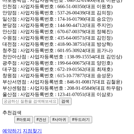
마포공덕점
: 사업자등록번호 : 640-32-01400(대표 이윤정)
인천점
: 사업자등록번호 : 666-51-00350(대표 이원호)
안양점
: 사업자등록번호 : 537-26-00439(대표 김의정)
일산점
: 사업자등록번호 : 174-16-01790(대표 송요안)
분당점
: 사업자등록번호 : 144-90-44712(대표 주지언)
안산점
: 사업자등록번호 : 670-67-00379(대표 정혜진)
수원점
: 사업자등록번호 : 435-64-00571(대표 김민정)
대전점
: 사업자등록번호 : 418-90-38751(대표 방상혁)
청주점
: 사업자등록번호 : 601-95-30924(대표 표가나)
천안아산점
: 사업자등록번호 : 138-99-15554(대표 김민상)
광주점
: 사업자등록번호 : 199-64-00675(대표 양민호)
대구점
: 사업자등록번호 : 672-19-01562(대표 최재호)
창원점
: 사업자등록번호 : 615-10-77877(대표 송성문)
부산서면점
: 사업자등록번호 : 846-91-00817(대표 김철윤)
부산센텀점
: 사업자등록번호 : 208-91-05849(대표 하우람)
울산점
: 사업자등록번호 : 123-41-07051(대표 이삼로)
추천검색
#아토피
#건선
#사마귀
#두드러기
예약하기
지점찾기