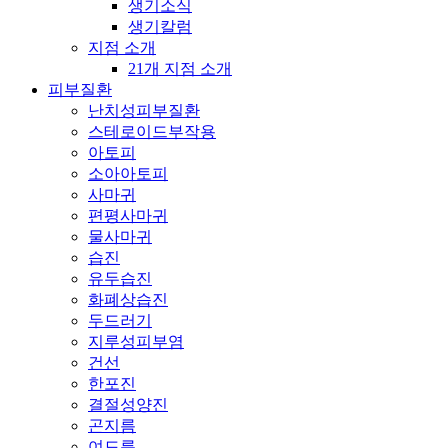
생기소식
생기칼럼
지점 소개
21개 지점 소개
피부질환
난치성피부질환
스테로이드부작용
아토피
소아아토피
사마귀
편평사마귀
물사마귀
습진
유두습진
화폐상습진
두드러기
지루성피부염
건선
한포진
결절성양진
곤지름
여드름