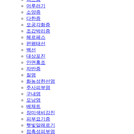
어루러기
소양증
다한증
모공각화증
조갑박리증
헤르페스
편평태선
백선
대상포진
안면홍조
자반증
질염
화농성한선염
주사피부염
구내염
모낭염
베체트
장미색비강진
피부묘기증
햇빛알레르기
접촉성피부염