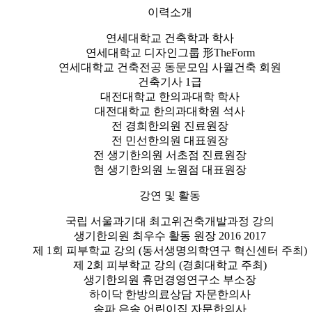
이력소개
연세대학교 건축학과 학사
연세대학교 디자인그룹 形TheForm
연세대학교 건축전공 동문모임 사월건축 회원
건축기사 1급
대전대학교 한의과대학 학사
대전대학교 한의과대학원 석사
전 경희한의원 진료원장
전 민선한의원 대표원장
전 생기한의원 서초점 진료원장
현 생기한의원 노원점 대표원장
강연 및 활동
국립 서울과기대 최고위건축개발과정 강의
생기한의원 최우수 활동 원장 2016 2017
제 1회 피부학교 강의 (동서생명의학연구 혁신센터 주최)
제 2회 피부학교 강의 (경희대학교 주최)
생기한의원 휴먼경영연구소 부소장
하이닥 한방의료상담 자문한의사
송파 은송 어린이집 자문한의사