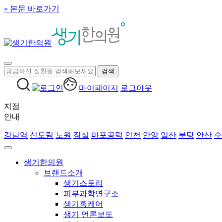
» 본문 바로가기
마이페이지
로그아웃
지점
안내
강남역
신도림
노원
잠실
마포공덕
인천
안양
일산
분당
안산
수
생기한의원
브랜드소개
생기스토리
피부과학연구소
생기홈케어
생기 언론보도