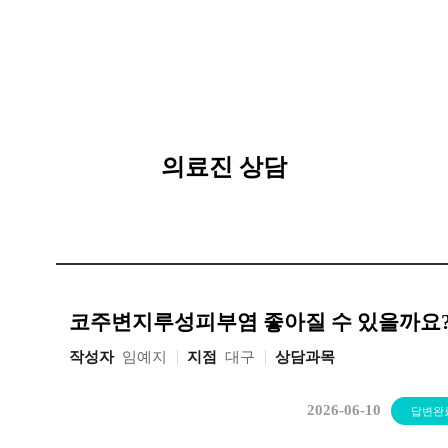
[지
루
성
피
부
염]
의료진 상담
울
산
점
60
대
남
성
코주변지루성피부염 좋아질 수 있을까요
지
루
작성자
임예지
지점
대구
상담과목
성
피
부
2026-06-10
답변완
염