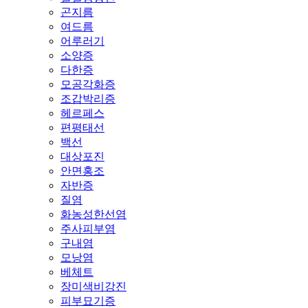
곤지름
여드름
어루러기
소양증
다한증
모공각화증
조갑박리증
헤르페스
편평태선
백선
대상포진
안면홍조
자반증
질염
화농성한선염
주사피부염
구내염
모낭염
베체트
장미색비강진
피부묘기증