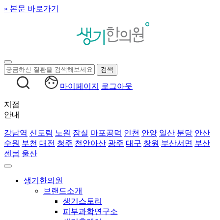
» 본문 바로가기
마이페이지
로그아웃
지점
안내
강남역
신도림
노원
잠실
마포공덕
인천
안양
일산
분당
안산
수원
부천
대전
청주
천안아산
광주
대구
창원
부산서면
부산
센텀
울산
생기한의원
브랜드소개
생기스토리
피부과학연구소