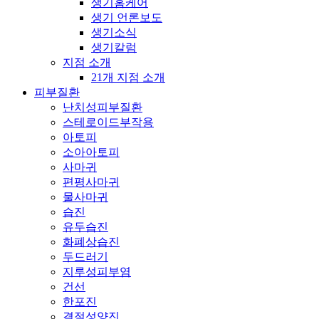
생기홈케어
생기 언론보도
생기소식
생기칼럼
지점 소개
21개 지점 소개
피부질환
난치성피부질환
스테로이드부작용
아토피
소아아토피
사마귀
편평사마귀
물사마귀
습진
유두습진
화폐상습진
두드러기
지루성피부염
건선
한포진
결절성양진