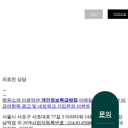
가
답
수정
이전으로
이
됩
니
까?
답
답
해
서
..
답
변
의료진 상담
접
수
←
→
[지
병원소개
이용약관
개인정보취급방침
이메일무단수집거부
비
전화 문의
루
급여항목
광고 및 네트워크 가입문의
이벤트
성
문의
서울시 서초구 서초대로 77길 3 아라타워 14층
생기한의원 강
피
남역점 외 20개
사업자등록번호 : 214-91-05086외 20개 지점
대
부
치료 사례