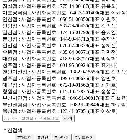
잠실점
: 사업자등록번호 : 775-14-00187(대표 유옥희)
마포공덕점
: 사업자등록번호 : 640-32-01400(대표 이윤정)
인천점
: 사업자등록번호 : 666-51-00350(대표 이원호)
안양점
: 사업자등록번호 : 537-26-00439(대표 김의정)
일산점
: 사업자등록번호 : 174-16-01790(대표 송요안)
분당점
: 사업자등록번호 : 144-90-44712(대표 주지언)
안산점
: 사업자등록번호 : 670-67-00379(대표 정혜진)
수원점
: 사업자등록번호 : 435-64-00571(대표 김민정)
대전점
: 사업자등록번호 : 418-90-38751(대표 방상혁)
청주점
: 사업자등록번호 : 601-95-30924(대표 표가나)
천안아산점
: 사업자등록번호 : 138-99-15554(대표 김민상)
광주점
: 사업자등록번호 : 199-64-00675(대표 양민호)
대구점
: 사업자등록번호 : 672-19-01562(대표 최재호)
창원점
: 사업자등록번호 : 615-10-77877(대표 송성문)
부산서면점
: 사업자등록번호 : 846-91-00817(대표 김철윤)
부산센텀점
: 사업자등록번호 : 208-91-05849(대표 하우람)
울산점
: 사업자등록번호 : 123-41-07051(대표 이삼로)
추천검색
#아토피
#건선
#사마귀
#두드러기