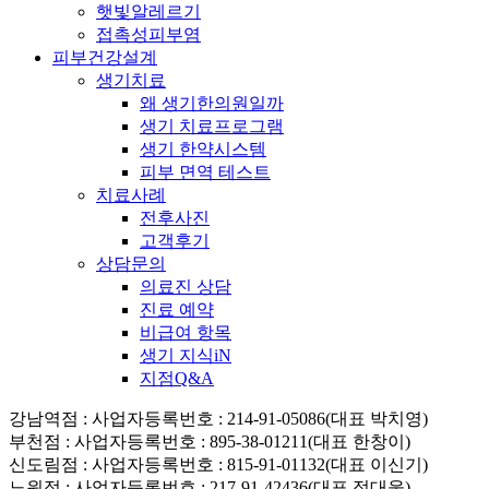
햇빛알레르기
접촉성피부염
피부건강설계
생기치료
왜 생기한의원일까
생기 치료프로그램
생기 한약시스템
피부 면역 테스트
치료사례
전후사진
고객후기
상담문의
의료진 상담
진료 예약
비급여 항목
생기 지식iN
지점Q&A
강남역점
: 사업자등록번호 : 214-91-05086(대표 박치영)
부천점
: 사업자등록번호 : 895-38-01211(대표 한창이)
신도림점
: 사업자등록번호 : 815-91-01132(대표 이신기)
노원점
: 사업자등록번호 : 217-91-42436(대표 정대웅)