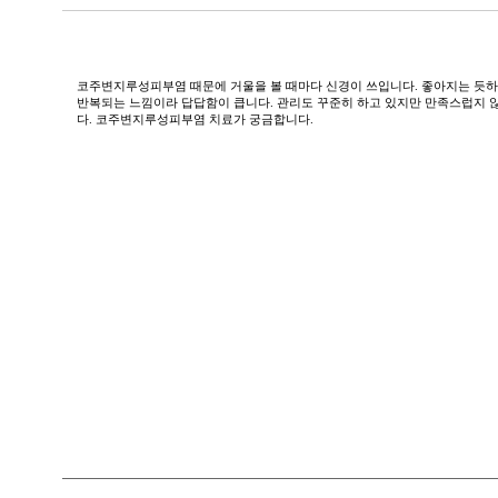
두
피
와
이
코주변지루성피부염 때문에 거울을 볼 때마다 신경이 쓰입니다. 좋아지는 듯
마
반복되는 느낌이라 답답함이 큽니다. 관리도 꾸준히 하고 있지만 만족스럽지 
다. 코주변지루성피부염 치료가 궁금합니다.
에
기
름
진
딱
지
가
생
겨
괴
로
운
데
한
방
치
료