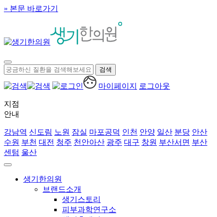
» 본문 바로가기
마이페이지
로그아웃
지점
안내
강남역
신도림
노원
잠실
마포공덕
인천
안양
일산
분당
안산
수원
부천
대전
청주
천안아산
광주
대구
창원
부산서면
부산
센텀
울산
생기한의원
브랜드소개
생기스토리
피부과학연구소