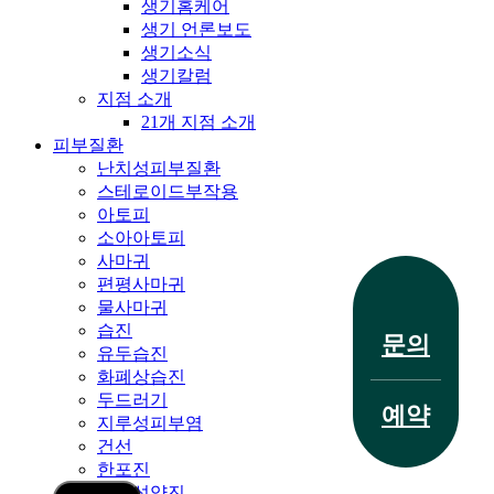
생기홈케어
생기 언론보도
생기소식
생기칼럼
지점 소개
21개 지점 소개
피부질환
난치성피부질환
스테로이드부작용
아토피
소아아토피
사마귀
편평사마귀
전화 문의
물사마귀
습진
문의
유두습진
화폐상습진
두드러기
예약
지루성피부염
치료 사례
건선
한포진
결절성양진