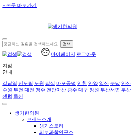
» 본문 바로가기
마이페이지
로그아웃
지점
안내
강남역
신도림
노원
잠실
마포공덕
인천
안양
일산
분당
안산
수원
부천
대전
청주
천안아산
광주
대구
창원
부산서면
부산
센텀
울산
생기한의원
브랜드소개
생기스토리
피부과학연구소