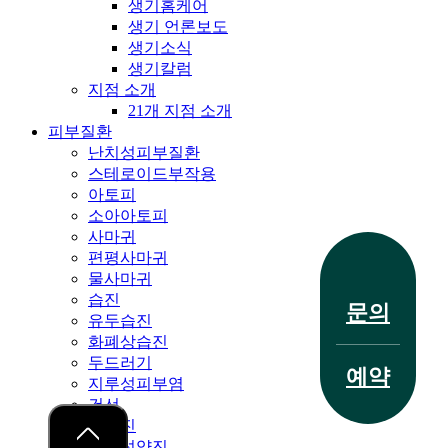
생기홈케어
생기 언론보도
생기소식
생기칼럼
지점 소개
21개 지점 소개
피부질환
난치성피부질환
스테로이드부작용
아토피
소아아토피
사마귀
편평사마귀
전화 문의
물사마귀
습진
문의
유두습진
화폐상습진
두드러기
예약
지루성피부염
치료 사례
건선
한포진
결절성양진