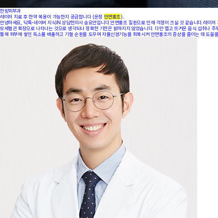
이
갈
한방피부과
라
레이저 치료 후 한약 복용이 가능한지 궁금합니다 (운정
안면홍조
)..
지
안녕하세요, 닥톡-네이버 지식iN 상담한의사 송요안입니다.안면홍조 질환으로 인해 걱정이 크실 것 같습니다.레이저 
고
모세혈관 확장으로 나타나는 것으로 생각되나 정확한 기전은 밝혀지지 않았습니다. 다만 맵고 뜨거운 음식 섭취나 주위
피
통해 피부에 쌓인 독소를 배출하고 기혈 순환을 도우며 자율신경기능을 회복시켜 안면홍조의 증상을 줄이는 데 도움을 줄
가
나
는
데
한
방
치
료
로
나
을
수
있
을
까
요
답
변
대
기
[
건
선
]
광
주
점
건
선
이
계