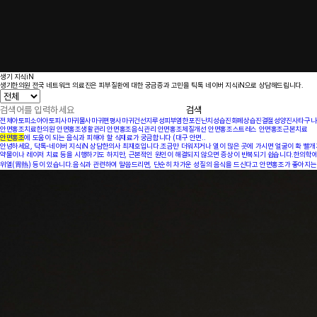
[
생기 지식iN
지
생기한의원 전국 네트워크 의료진은 피부질환에 대한 궁금증과 고민을 틱톡 네이버 지식iN으로 상담해드립니다.
루
성
검색
피
부
전체
아토피
소아아토피
사마귀
물사마귀
편평사마귀
건선
지루성피부염
한포진
난치성습진
화폐상습진
결절성양진
사타구니
염
안면홍조치료한의원
안면홍조생활관리
안면홍조음식관리
안면홍조체질개선
안면홍조스트레스
안면홍조근본치료
]
안면홍조
에 도움이 되는 음식과 피해야 할 식재료가 궁금합니다 (대구 안면..
울
안녕하세요, 닥톡-네이버 지식iN 상담한의사 최재호입니다.조금만 더워지거나 열이 많은 곳에 가시면 얼굴이 확 빨개
산
약물이나 레이저 치료 등을 시행하기도 하지만, 근본적인 원인이 해결되지 않으면 증상이 반복되기 쉽습니다.한의학에서
점
위열(胃熱) 등이 있습니다.음식과 관련하여 말씀드리면, 단순히 차가운 성질의 음식을 드신다고 안면홍조가 좋아지는 것
6
0
대
남
성
지
루
성
피
부
염
두
피
와
이
마
에
기