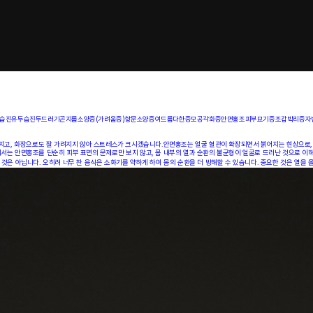
습진
유두습진
두드러기
곤지름
소양증(가려움증)
항문소양증
여드름
다한증
모공각화증
안면홍조
피부묘기증
조갑박리증
자
지고, 화장으로도 잘 가려지지 않아 스트레스가 크시겠습니다.안면홍조는 얼굴 혈관이 확장되면서 붉어지는 현상으로, 열
는 안면홍조를 단순히 피부 표면의 문제로만 보지 않고, 몸 내부의 열과 순환의 불균형이 얼굴로 드러난 것으로 이해
은 아닙니다. 오히려 너무 찬 음식은 소화기를 약하게 하여 몸의 순환을 더 방해할 수 있습니다. 중요한 것은 열을 올