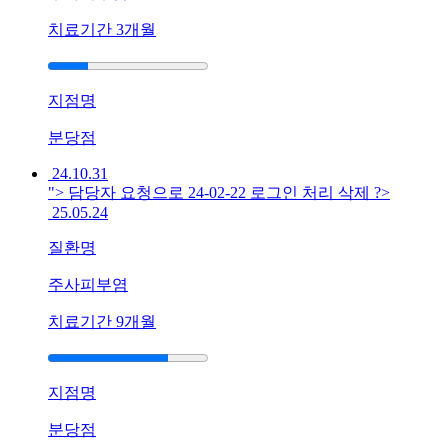
까?
치료기간
3개월
답
답
해
서
지점명
..
답
분당점
변
24.10.31
대
"> 담당자 요청으로 24-02-22 로그인 처리 삭제 ?>
기
25.05.24
[습
질환명
진]
울
주사피부염
산
점
치료기간
9개월
습
진
증
지점명
상
으
분당점
로