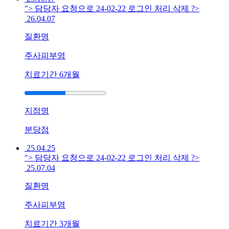
"> 담당자 요청으로 24-02-22 로그인 처리 삭제 ?>
갈
26.04.07
라
지
질환명
고
피
주사피부염
가
치료기간
6개월
나
는
데
한
지점명
방
치
분당점
료
25.04.25
로
"> 담당자 요청으로 24-02-22 로그인 처리 삭제 ?>
나
25.07.04
을
수
질환명
있
을
주사피부염
까
치료기간
3개월
요