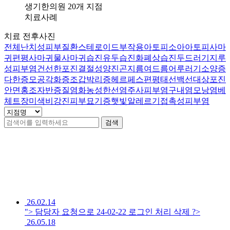
부
생기한의원 20개 지점
염
치료사례
두
치료 전후사진
피
전체
난치성피부질환
스테로이드부작용
아토피
소아아토피
사마
와
귀
편평사마귀
물사마귀
습진
유두습진
화폐상습진
두드러기
지루
이
성피부염
건선
한포진
결절성양진
곤지름
여드름
어루러기
소양증
마
다한증
모공각화증
조갑박리증
헤르페스
편평태선
백선
대상포진
에
안면홍조
자반증
질염
화농성한선염
주사피부염
구내염
모낭염
베
기
체트
장미색비강진
피부묘기증
햇빛알레르기
접촉성피부염
름
진
검색
딱
지
가
공개 치료사례
66
건
생
겨
괴
로
운
26.02.14
데
"> 담당자 요청으로 24-02-22 로그인 처리 삭제 ?>
한
26.05.18