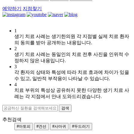
예약하기
지점찾기
1
[지
생기 치료 사례는 생기한의원 각 지점별 실제 치료 환자
루
의 동의를 받아 공개하는 내용입니다.
성
2
피
생기 치료 사례는 동일인의 치료 전후 사진을 인위적 수
부
정하지 않은 내용입니다.
염]
3
울
각 환자의 상태와 특성에 따라 치료 효과에 차이가 있을
산
수 있고, 일반적 부작용이 나타날 수 있습니다.
점
4
60
치료 부위의 특성상 공유하지 못한 다양한 생기 치료 사
대
례는 각 지점에서 안내 도와드리겠습니다.
남
성
지
루
추천검색
성
#아토피
#건선
#사마귀
#두드러기
피