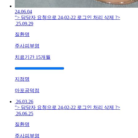
기
24.06.04
름
"> 담당자 요청으로 24-02-22 로그인 처리 삭제 ?>
진
25.09.29
딱
지
질환명
가
생
주사피부염
겨
치료기간
15개월
괴
로
운
데
지점명
한
방
마포공덕점
치
26.03.26
료
"> 담당자 요청으로 24-02-22 로그인 처리 삭제 ?>
가
26.06.25
답
이
질환명
됩
니
주사피부염