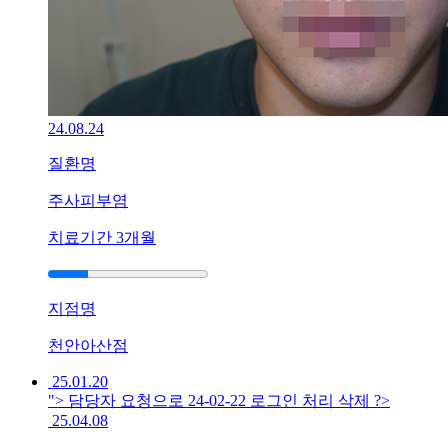
방
법
이
고
민
됩
니
24.08.24
다
질환명
답
변
주사피부염
접
수
치료기간
3개월
[건
선]
지점명
광
주
천안아산점
점
생
25.01.20
기
"> 담당자 요청으로 24-02-22 로그인 처리 삭제 ?>
한
25.04.08
의