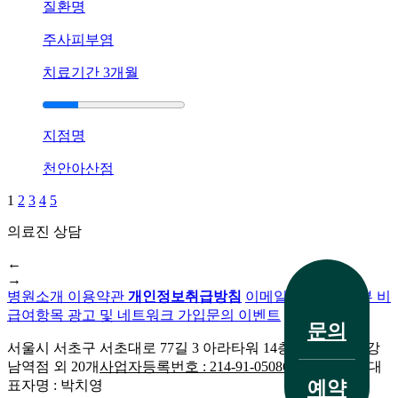
질환명
원
광
주사피부염
주
점
치료기간
3개월
에
서
답
지점명
변
드
천안아산점
립
니
1
2
3
4
5
다.
의료진 상담
답
전화 문의
변
←
대
→
기
병원소개
이용약관
개인정보취급방침
이메일무단수집거부
비
급여항목
광고 및 네트워크 가입문의
이벤트
[사
문의
마
서울시 서초구 서초대로 77길 3 아라타워 14층
생기한의원 강
귀]
남역점 외 20개
사업자등록번호 : 214-91-05086외 20개 지점
대
치료 사례
광
예약
표자명 : 박치영
주