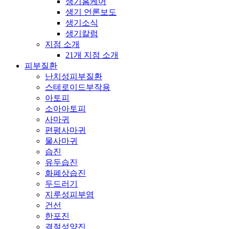
생기홈케어
생기 언론보도
생기소식
생기칼럼
지점 소개
21개 지점 소개
피부질환
난치성피부질환
스테로이드부작용
아토피
소아아토피
사마귀
편평사마귀
물사마귀
습진
유두습진
화폐상습진
두드러기
지루성피부염
건선
한포진
결절성양진