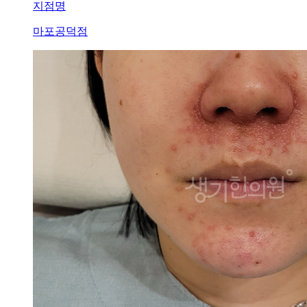
피
지점명
부
마포공덕점
염]
울
산
점
60
대
남
성
지
루
성
피
부
염
두
피
와
이
마
에