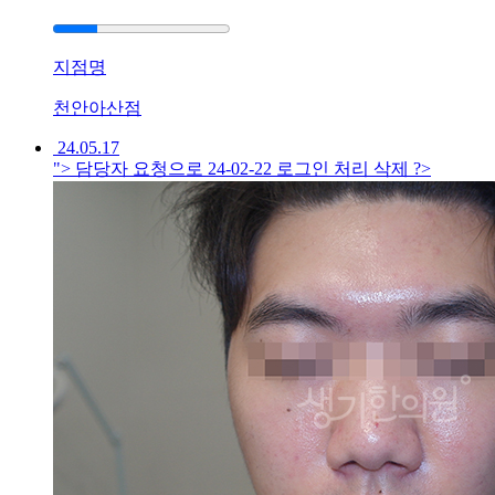
답
변
대
지점명
기
천안아산점
[건
24.05.17
선]
"> 담당자 요청으로 24-02-22 로그인 처리 삭제 ?>
광
주
점
건
선
이
계
속
심
해
져
서
치
료