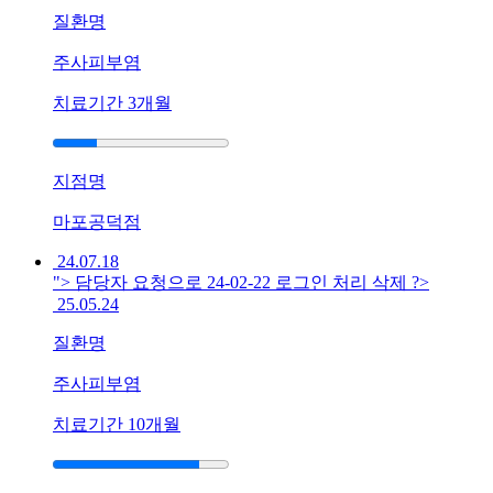
방
질환명
치
료
주사피부염
가
답
치료기간
3개월
이
됩
니
지점명
까?
답
마포공덕점
답
해
24.07.18
서
"> 담당자 요청으로 24-02-22 로그인 처리 삭제 ?>
..
25.05.24
답
질환명
변
접
주사피부염
수
치료기간
10개월
[지
루
성