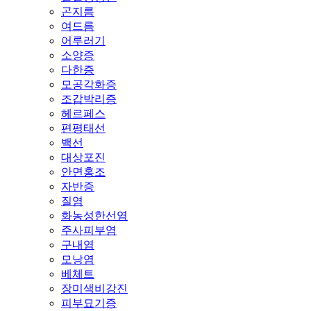
곤지름
여드름
어루러기
소양증
다한증
모공각화증
조갑박리증
헤르페스
편평태선
백선
대상포진
안면홍조
자반증
질염
화농성한선염
주사피부염
구내염
모낭염
베체트
장미색비강진
피부묘기증