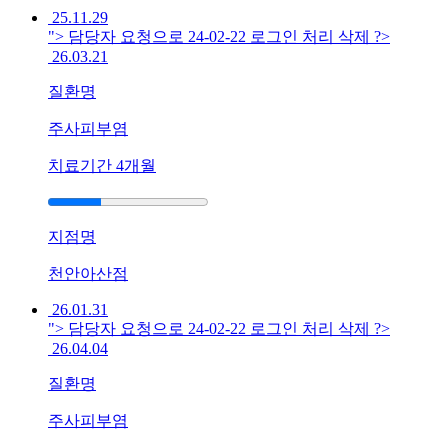
25.11.29
손
"> 담당자 요청으로 24-02-22 로그인 처리 삭제 ?>
끝
26.03.21
이
갈
질환명
라
지
주사피부염
고
피
치료기간
4개월
가
나
는
지점명
데
한
천안아산점
방
26.01.31
치
"> 담당자 요청으로 24-02-22 로그인 처리 삭제 ?>
료
26.04.04
로
나
질환명
을
수
주사피부염
있