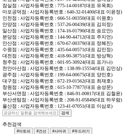
잠실점
: 사업자등록번호 : 775-14-00187(대표 유옥희)
마포공덕점
: 사업자등록번호 : 640-32-01400(대표 이윤정)
인천점
: 사업자등록번호 : 666-51-00350(대표 이원호)
안양점
: 사업자등록번호 : 537-26-00439(대표 김의정)
일산점
: 사업자등록번호 : 174-16-01790(대표 송요안)
분당점
: 사업자등록번호 : 144-90-44712(대표 주지언)
안산점
: 사업자등록번호 : 670-67-00379(대표 정혜진)
수원점
: 사업자등록번호 : 435-64-00571(대표 김민정)
대전점
: 사업자등록번호 : 418-90-38751(대표 방상혁)
청주점
: 사업자등록번호 : 601-95-30924(대표 표가나)
천안아산점
: 사업자등록번호 : 138-99-15554(대표 김민상)
광주점
: 사업자등록번호 : 199-64-00675(대표 양민호)
대구점
: 사업자등록번호 : 672-19-01562(대표 최재호)
창원점
: 사업자등록번호 : 615-10-77877(대표 송성문)
부산서면점
: 사업자등록번호 : 846-91-00817(대표 김철윤)
부산센텀점
: 사업자등록번호 : 208-91-05849(대표 하우람)
울산점
: 사업자등록번호 : 123-41-07051(대표 이삼로)
추천검색
#아토피
#건선
#사마귀
#두드러기