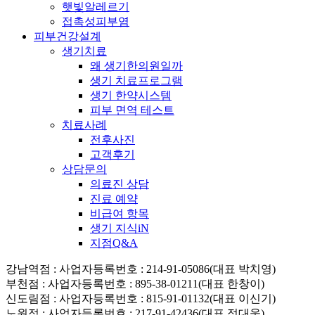
햇빛알레르기
접촉성피부염
피부건강설계
생기치료
왜 생기한의원일까
생기 치료프로그램
생기 한약시스템
피부 면역 테스트
치료사례
전후사진
고객후기
상담문의
의료진 상담
진료 예약
비급여 항목
생기 지식iN
지점Q&A
강남역점
: 사업자등록번호 : 214-91-05086(대표 박치영)
부천점
: 사업자등록번호 : 895-38-01211(대표 한창이)
신도림점
: 사업자등록번호 : 815-91-01132(대표 이신기)
노원점
: 사업자등록번호 : 217-91-42436(대표 정대웅)