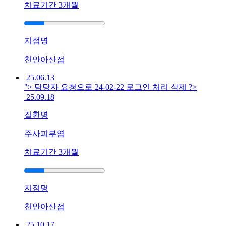
치료기간
3개월
을
까
요
답
지점명
변
접
천안아산점
수
25.06.13
"> 담당자 요청으로 24-02-22 로그인 처리 삭제 ?>
[습
25.09.18
진]
울
질환명
산
점
주사피부염
습
진
치료기간
3개월
증
상
으
지점명
로
손
천안아산점
끝
25.10.17
이