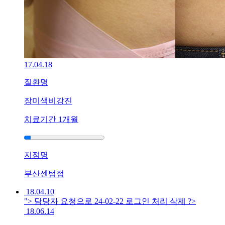
방
법
이
고
민
됩
니
17.04.18
다
질환명
답
변
장미색비강진
접
수
치료기간
1개월
[건
선]
지점명
광
주
부산센텀점
점
생
18.04.10
기
"> 담당자 요청으로 24-02-22 로그인 처리 삭제 ?>
한
18.06.14
의