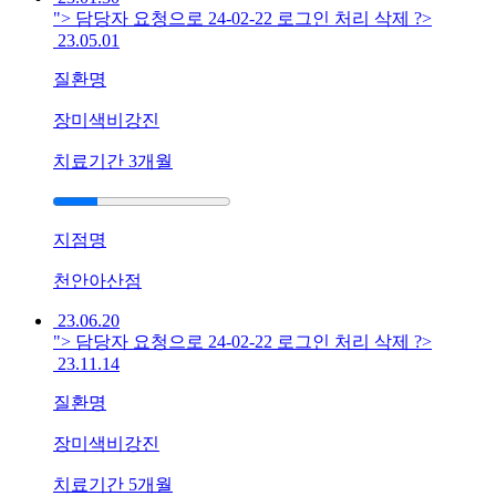
"> 담당자 요청으로 24-02-22 로그인 처리 삭제 ?>
갈
23.05.01
라
지
질환명
고
피
장미색비강진
가
치료기간
3개월
나
는
데
한
지점명
방
치
천안아산점
료
23.06.20
로
"> 담당자 요청으로 24-02-22 로그인 처리 삭제 ?>
나
23.11.14
을
수
질환명
있
을
장미색비강진
까
치료기간
5개월
요