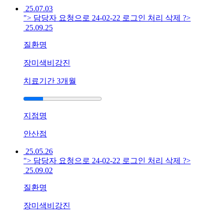
25.07.03
손
"> 담당자 요청으로 24-02-22 로그인 처리 삭제 ?>
끝
25.09.25
이
갈
질환명
라
지
장미색비강진
고
피
치료기간
3개월
가
나
는
지점명
데
한
안산점
방
25.05.26
치
"> 담당자 요청으로 24-02-22 로그인 처리 삭제 ?>
료
25.09.02
로
나
질환명
을
수
장미색비강진
있