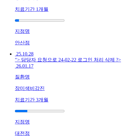
까?
치료기간
1개월
답
답
해
서
지점명
..
답
안산점
변
25.10.28
대
"> 담당자 요청으로 24-02-22 로그인 처리 삭제 ?>
기
26.01.17
[습
질환명
진]
울
장미색비강진
산
점
치료기간
3개월
습
진
증
지점명
상
으
대전점
로