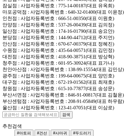
잠실점
: 사업자등록번호 : 775-14-00187(대표 유옥희)
마포공덕점
: 사업자등록번호 : 640-32-01400(대표 이윤정)
인천점
: 사업자등록번호 : 666-51-00350(대표 이원호)
안양점
: 사업자등록번호 : 537-26-00439(대표 김의정)
일산점
: 사업자등록번호 : 174-16-01790(대표 송요안)
분당점
: 사업자등록번호 : 144-90-44712(대표 주지언)
안산점
: 사업자등록번호 : 670-67-00379(대표 정혜진)
수원점
: 사업자등록번호 : 435-64-00571(대표 김민정)
대전점
: 사업자등록번호 : 418-90-38751(대표 방상혁)
청주점
: 사업자등록번호 : 601-95-30924(대표 표가나)
천안아산점
: 사업자등록번호 : 138-99-15554(대표 김민상)
광주점
: 사업자등록번호 : 199-64-00675(대표 양민호)
대구점
: 사업자등록번호 : 672-19-01562(대표 최재호)
창원점
: 사업자등록번호 : 615-10-77877(대표 송성문)
부산서면점
: 사업자등록번호 : 846-91-00817(대표 김철윤)
부산센텀점
: 사업자등록번호 : 208-91-05849(대표 하우람)
울산점
: 사업자등록번호 : 123-41-07051(대표 이삼로)
추천검색
#아토피
#건선
#사마귀
#두드러기