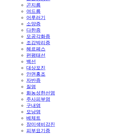
곤지름
여드름
어루러기
소양증
다한증
모공각화증
조갑박리증
헤르페스
편평태선
백선
대상포진
안면홍조
자반증
질염
화농성한선염
주사피부염
구내염
모낭염
베체트
장미색비강진
피부묘기증