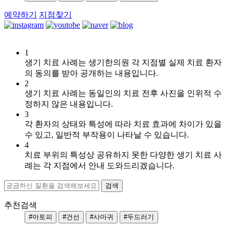
예약하기
지점찾기
1
[지
생기 치료 사례는 생기한의원 각 지점별 실제 치료 환자
루
의 동의를 받아 공개하는 내용입니다.
성
2
피
생기 치료 사례는 동일인의 치료 전후 사진을 인위적 수
부
정하지 않은 내용입니다.
염]
3
울
각 환자의 상태와 특성에 따라 치료 효과에 차이가 있을
산
수 있고, 일반적 부작용이 나타날 수 있습니다.
점
4
60
치료 부위의 특성상 공유하지 못한 다양한 생기 치료 사
대
례는 각 지점에서 안내 도와드리겠습니다.
남
성
지
루
추천검색
성
#아토피
#건선
#사마귀
#두드러기
피