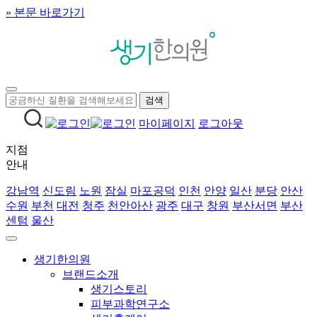
» 본문 바로가기
마이페이지
로그아웃
지점
안내
강남역
신도림
노원
잠실
마포공덕
인천
안양
일산
분당
안산
수원
부천
대전
청주
천안아산
광주
대구
창원
부산서면
부산
센텀
울산
생기한의원
브랜드소개
생기스토리
피부과학연구소