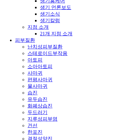
생기홈케어
생기 언론보도
생기소식
생기칼럼
지점 소개
21개 지점 소개
피부질환
난치성피부질환
스테로이드부작용
아토피
소아아토피
사마귀
편평사마귀
물사마귀
습진
유두습진
화폐상습진
두드러기
지루성피부염
건선
한포진
결절성양진