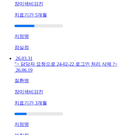
피
장미색비강진
부
치료기간
5개월
염]
울
산
점
지점명
60
대
잠실점
남
26.03.31
성
"> 담당자 요청으로 24-02-22 로그인 처리 삭제 ?>
지
26.06.19
루
성
질환명
피
부
장미색비강진
염
두
치료기간
3개월
피
와
이
지점명
마
에