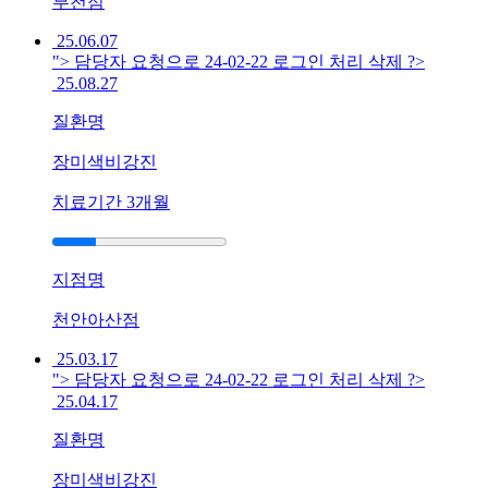
부천점
기
25.06.07
름
"> 담당자 요청으로 24-02-22 로그인 처리 삭제 ?>
진
25.08.27
딱
지
질환명
가
생
장미색비강진
겨
치료기간
3개월
괴
로
운
데
지점명
한
방
천안아산점
치
25.03.17
료
"> 담당자 요청으로 24-02-22 로그인 처리 삭제 ?>
가
25.04.17
답
이
질환명
됩
니
장미색비강진