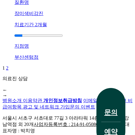
질환명
원
광
장미색비강진
주
점
치료기간
2개월
에
서
답
지점명
변
드
부산센텀점
립
니
1
2
다.
의료진 상담
답
전화 문의
변
←
대
→
기
병원소개
이용약관
개인정보취급방침
이메일무단수집거부
비
급여항목
광고 및 네트워크 가입문의
이벤트
[사
문의
마
서울시 서초구 서초대로 77길 3 아라타워 14층
생기한의원 강
귀]
남역점 외 20개
사업자등록번호 : 214-91-05086외 20개 지점
대
치료 사례
광
예약
표자명 : 박치영
주