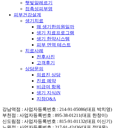
햇빛알레르기
접촉성피부염
피부건강설계
생기치료
왜 생기한의원일까
생기 치료프로그램
생기 한약시스템
피부 면역 테스트
치료사례
전후사진
고객후기
상담문의
의료진 상담
진료 예약
비급여 항목
생기 지식iN
지점Q&A
강남역점
: 사업자등록번호 : 214-91-05086(대표 박치영)
부천점
: 사업자등록번호 : 895-38-01211(대표 한창이)
신도림점
: 사업자등록번호 : 815-91-01132(대표 이신기)
노원점
: 사업자등록번호 : 217-91-42436(대표 정대웅)