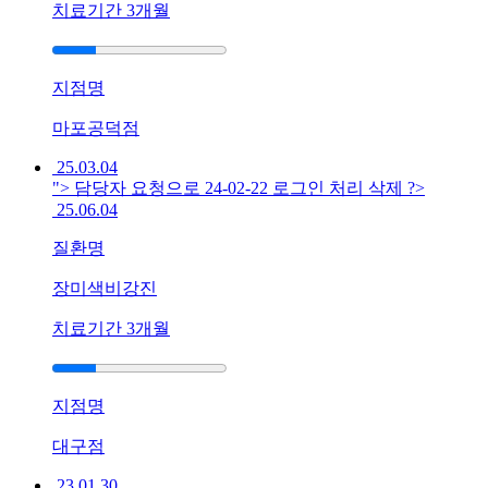
치료기간
3개월
을
까
요
답
지점명
변
접
마포공덕점
수
25.03.04
"> 담당자 요청으로 24-02-22 로그인 처리 삭제 ?>
[습
25.06.04
진]
울
질환명
산
점
장미색비강진
습
진
치료기간
3개월
증
상
으
지점명
로
손
대구점
끝
23.01.30
이