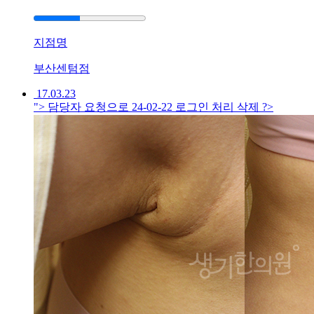
답
변
대
지점명
기
부산센텀점
[건
17.03.23
선]
"> 담당자 요청으로 24-02-22 로그인 처리 삭제 ?>
광
주
점
건
선
이
계
속
심
해
져
서
치
료