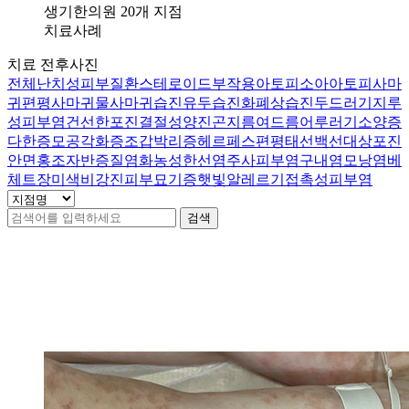
부
생기한의원 20개 지점
염
치료사례
두
치료 전후사진
피
전체
난치성피부질환
스테로이드부작용
아토피
소아아토피
사마
와
귀
편평사마귀
물사마귀
습진
유두습진
화폐상습진
두드러기
지루
이
성피부염
건선
한포진
결절성양진
곤지름
여드름
어루러기
소양증
마
다한증
모공각화증
조갑박리증
헤르페스
편평태선
백선
대상포진
에
안면홍조
자반증
질염
화농성한선염
주사피부염
구내염
모낭염
베
기
체트
장미색비강진
피부묘기증
햇빛알레르기
접촉성피부염
름
진
검색
딱
지
가
공개 치료사례
23
건
생
겨
괴
로
운
데
한