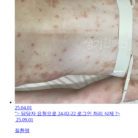
방
치
료
가
답
이
됩
니
까?
답
답
해
서
..
답
변
접
25.04.01
수
"> 담당자 요청으로 24-02-22 로그인 처리 삭제 ?>
25.09.01
[지
루
질환명
성