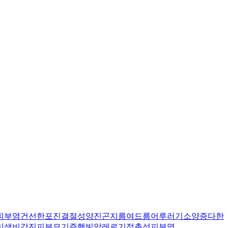
피부염
건선
한포진
결절성양진
곤지름
여드름
어루러기
소양증
다한
미색비강진
피부묘기증
햇빛알레르기
접촉성피부염