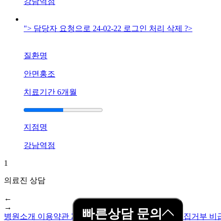
강남역점
문
에
피
"> 담당자 요청으로 24-02-22 로그인 처리 삭제 ?>
부
가
질환명
갈
라
안면홍조
지
고
치료기간
6개월
아
픕
니
지점명
다
답
강남역점
변
대
1
기
의료진 상담
[아
←
토
→
피]
빠른상담 문의
병원소개
이용약관
개인정보취급방침
이메일무단수집거부
비
강