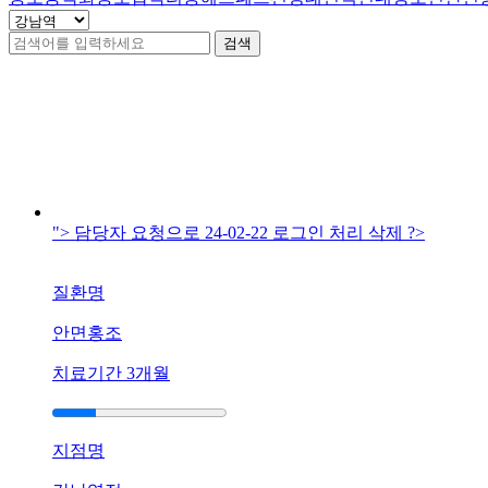
지
고
검색
아
픕
니
강남역점 치료사례
2
건
다
답
변
접
수
"> 담당자 요청으로 24-02-22 로그인 처리 삭제 ?>
[습
진]
질환명
강
남
안면홍조
역
점
치료기간
3개월
손
에
습
지점명
진
때