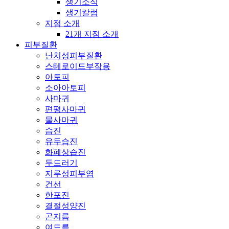
생기소식
생기칼럼
지점 소개
21개 지점 소개
피부질환
난치성피부질환
스테로이드부작용
아토피
소아아토피
사마귀
편평사마귀
물사마귀
습진
유두습진
화폐상습진
두드러기
지루성피부염
건선
한포진
결절성양진
곤지름
여드름