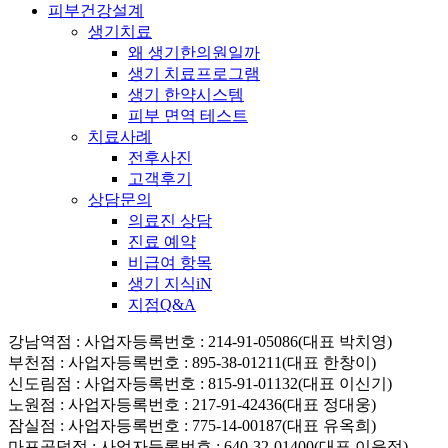
피부건강설계
생기치료
왜 생기한의원일까
생기 치료프로그램
생기 한약시스템
피부 면역 테스트
치료사례
전후사진
고객후기
상담문의
의료진 상담
진료 예약
비급여 항목
생기 지식iN
지점Q&A
강남역점
: 사업자등록번호 : 214-91-05086(대표 박치영)
부천점
: 사업자등록번호 : 895-38-01211(대표 한창이)
신도림점
: 사업자등록번호 : 815-91-01132(대표 이신기)
노원점
: 사업자등록번호 : 217-91-42436(대표 정대웅)
잠실점
: 사업자등록번호 : 775-14-00187(대표 유옥희)
마포공덕점
: 사업자등록번호 : 640-32-01400(대표 이윤정)