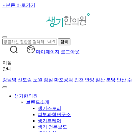
» 본문 바로가기
마이페이지
로그아웃
지점
안내
강남역
신도림
노원
잠실
마포공덕
인천
안양
일산
분당
안산
수
생기한의원
브랜드소개
생기스토리
피부과학연구소
생기홈케어
생기 언론보도