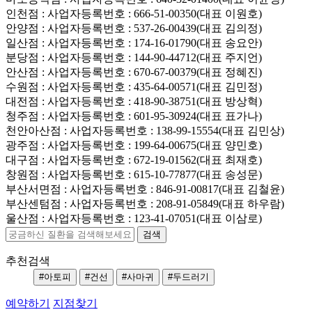
인천점
: 사업자등록번호 : 666-51-00350(대표 이원호)
안양점
: 사업자등록번호 : 537-26-00439(대표 김의정)
일산점
: 사업자등록번호 : 174-16-01790(대표 송요안)
분당점
: 사업자등록번호 : 144-90-44712(대표 주지언)
안산점
: 사업자등록번호 : 670-67-00379(대표 정혜진)
수원점
: 사업자등록번호 : 435-64-00571(대표 김민정)
대전점
: 사업자등록번호 : 418-90-38751(대표 방상혁)
청주점
: 사업자등록번호 : 601-95-30924(대표 표가나)
천안아산점
: 사업자등록번호 : 138-99-15554(대표 김민상)
광주점
: 사업자등록번호 : 199-64-00675(대표 양민호)
대구점
: 사업자등록번호 : 672-19-01562(대표 최재호)
창원점
: 사업자등록번호 : 615-10-77877(대표 송성문)
부산서면점
: 사업자등록번호 : 846-91-00817(대표 김철윤)
부산센텀점
: 사업자등록번호 : 208-91-05849(대표 하우람)
울산점
: 사업자등록번호 : 123-41-07051(대표 이삼로)
추천검색
#아토피
#건선
#사마귀
#두드러기
예약하기
지점찾기