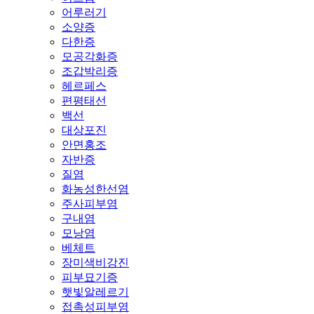
어루러기
소양증
다한증
모공각화증
조갑박리증
헤르페스
편평태선
백선
대상포진
안면홍조
자반증
질염
화농성한선염
주사피부염
구내염
모낭염
베체트
장미색비강진
피부묘기증
햇빛알레르기
접촉성피부염