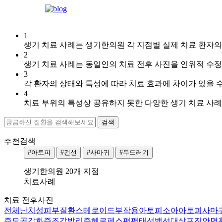
1
[습
생기 치료 사례는 생기한의원 각 지점별 실제 치료 환자의
진]
2
강
생기 치료 사례는 동일인의 치료 전후 사진을 인위적 수
남
3
역
각 환자의 상태와 특성에 따라 치료 효과에 차이가 있을 수
점
4
손
치료 부위의 특성상 공유하지 못한 다양한 생기 치료 사
에
습
진
때
추천검색
문
#아토피
#건선
#사마귀
#두드러기
에
피
생기한의원 20개 지점
부
치료사례
가
치료 전후사진
갈
전체
난치성피부질환
스테로이드부작용
아토피
소아아토피
사마
라
증
모공각화증
조갑박리증
헤르페스
편평태선
백선
대상포진
안면