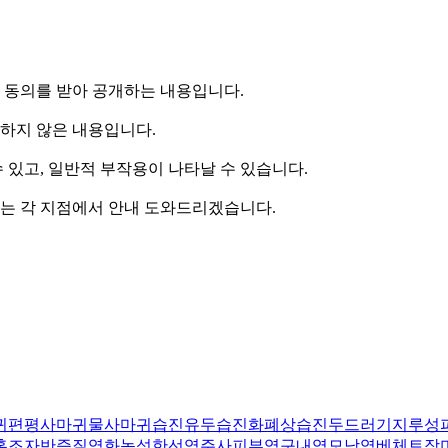
 동의를 받아 공개하는 내용입니다.
정하지 않은 내용입니다.
 있고, 일반적 부작용이 나타날 수 있습니다.
례는 각 지점에서 안내 도와드리겠습니다.
귀
편평사마귀
물사마귀
습진
유두습진
화폐상습진
두드러기
지루성
홍조
자반증
질염
화농성한선염
주사피부염
구내염
모낭염
베체트
장