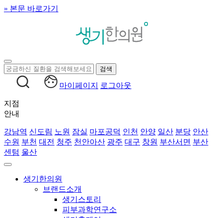
» 본문 바로가기
마이페이지
로그아웃
지점
안내
강남역
신도림
노원
잠실
마포공덕
인천
안양
일산
분당
안산
수원
부천
대전
청주
천안아산
광주
대구
창원
부산서면
부산
센텀
울산
생기한의원
브랜드소개
생기스토리
피부과학연구소