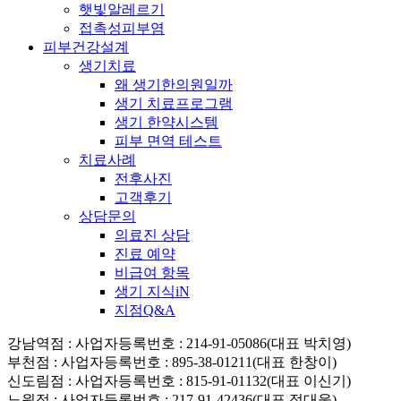
햇빛알레르기
접촉성피부염
피부건강설계
생기치료
왜 생기한의원일까
생기 치료프로그램
생기 한약시스템
피부 면역 테스트
치료사례
전후사진
고객후기
상담문의
의료진 상담
진료 예약
비급여 항목
생기 지식iN
지점Q&A
강남역점
: 사업자등록번호 : 214-91-05086(대표 박치영)
부천점
: 사업자등록번호 : 895-38-01211(대표 한창이)
신도림점
: 사업자등록번호 : 815-91-01132(대표 이신기)
노원점
: 사업자등록번호 : 217-91-42436(대표 정대웅)