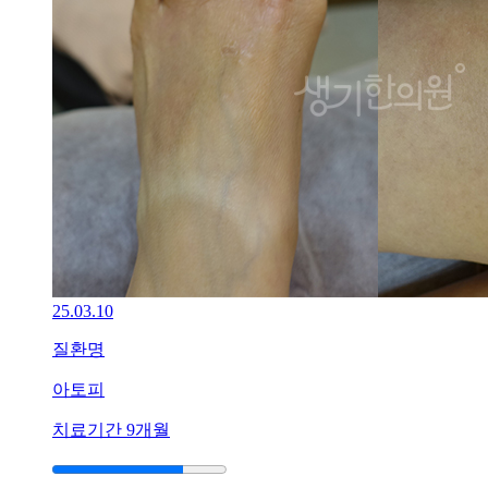
산
점
습
진
증
상
으
로
손
끝
이
갈
라
25.03.10
지
고
질환명
피
가
아토피
나
는
치료기간
9개월
데
한