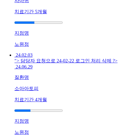
사마귀
로
나
치료기간
5개월
을
수
있
지점명
을
까
노원점
요
답
24.02.03
변
"> 담당자 요청으로 24-02-22 로그인 처리 삭제 ?>
대
24.06.29
기
질환명
[건
소아아토피
선]
광
치료기간
4개월
주
점
건
지점명
선
이
노원점
계