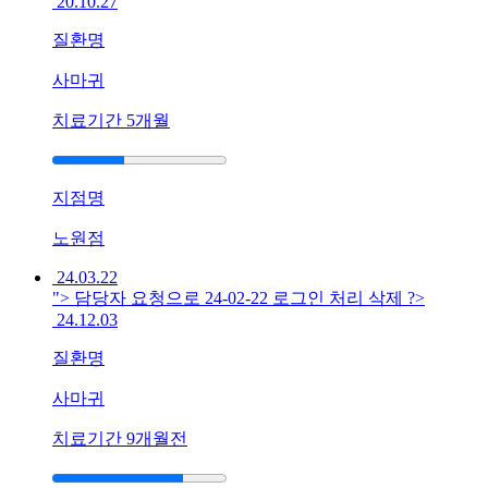
20.10.27
가
없
질환명
어
요
사마귀
답
치료기간
5개월
변
접
수
지점명
[사
마
노원점
귀]
24.03.22
광
"> 담당자 요청으로 24-02-22 로그인 처리 삭제 ?>
주
24.12.03
점
생
질환명
기
한
사마귀
의
치료기간
9개월전
원
광
주