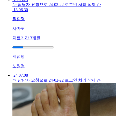
방
"> 담당자 요청으로 24-02-22 로그인 처리 삭제 ?>
치
18.06.30
료
가
질환명
답
사마귀
이
됩
치료기간
3개월
니
까?
답
지점명
답
해
노원점
서
..
24.07.08
답
"> 담당자 요청으로 24-02-22 로그인 처리 삭제 ?>
변
대
기
[습
진]
울