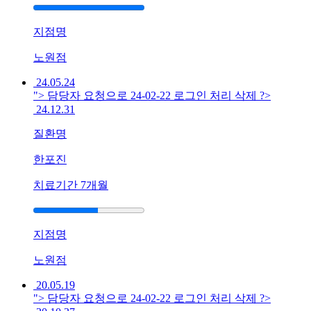
변
대
기
지점명
[사
노원점
마
24.05.24
귀]
"> 담당자 요청으로 24-02-22 로그인 처리 삭제 ?>
광
24.12.31
주
점
질환명
발
바
한포진
닥
치료기간
7개월
사
마
귀
냉
지점명
동
치
노원점
료
20.05.19
효
"> 담당자 요청으로 24-02-22 로그인 처리 삭제 ?>
과