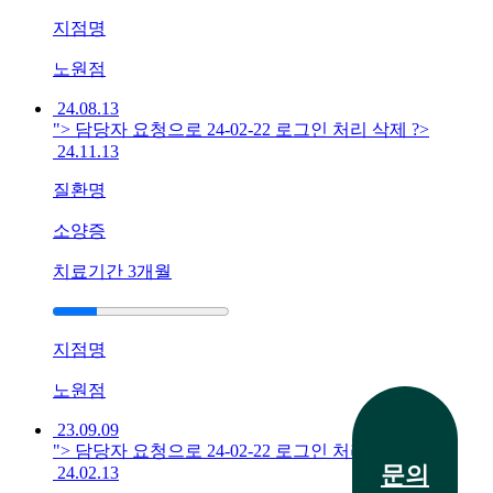
점
지점명
에
서
노원점
답
24.08.13
변
"> 담당자 요청으로 24-02-22 로그인 처리 삭제 ?>
드
24.11.13
립
니
질환명
다.
답
소양증
변
치료기간
3개월
대
기
[습
지점명
진]
전화 문의
강
노원점
남
23.09.09
역
"> 담당자 요청으로 24-02-22 로그인 처리 삭제 ?>
점
문의
24.02.13
손