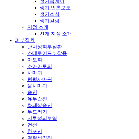
생기홈케어
생기 언론보도
생기소식
생기칼럼
지점 소개
21개 지점 소개
피부질환
난치성피부질환
스테로이드부작용
아토피
소아아토피
사마귀
편평사마귀
물사마귀
습진
유두습진
화폐상습진
두드러기
지루성피부염
건선
한포진
결절성양진