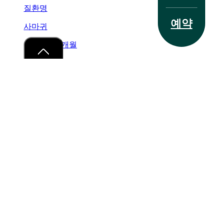
에
질환명
습
치료 사례
예약
진
사마귀
때
문
치료기간
5개월
에
피
부
지점명
가
지점 안내
갈
노원점
라
1
2
3
4
5
지
고
의료진 상담
아
픕
←
간편 예약
니
→
다
병원소개
이용약관
개인정보취급방침
이메일무단수집거부
비
급여항목
답
광고 및 네트워크 가입문의
이벤트
변
SMS 수신동의
개인정보 수집 및 이용 동의
상세보기
상세보
서울시 서초구 서초대로 77길 3 아라타워 14층
생기한의원 강
접
남역점 외 20개
사업자등록번호 : 214-91-05086외 20개 지점
대
수
표자명 : 박치영