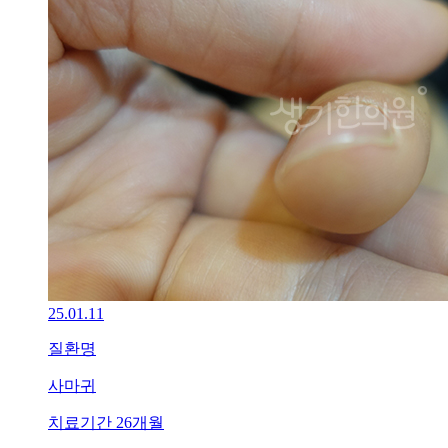
선]
광
주
점
생
기
한
의
원
광
주
점
에
서
답
25.01.11
변
드
질환명
립
니
사마귀
다.
치료기간
26개월
답