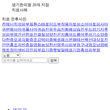
부
생기한의원 20개 지점
염
치료사례
두
치료 전후사진
피
전체
난치성피부질환
스테로이드부작용
아토피
소아아토피
사마
와
귀
편평사마귀
물사마귀
습진
유두습진
화폐상습진
두드러기
지루
이
성피부염
건선
한포진
결절성양진
곤지름
여드름
어루러기
소양증
마
다한증
모공각화증
조갑박리증
헤르페스
편평태선
백선
대상포진
에
안면홍조
자반증
질염
화농성한선염
주사피부염
구내염
모낭염
베
기
체트
장미색비강진
피부묘기증
햇빛알레르기
접촉성피부염
름
진
검색
딱
지
가
노원점 치료사례
155
생
겨
건
괴
로
운
데
한
18.03.23