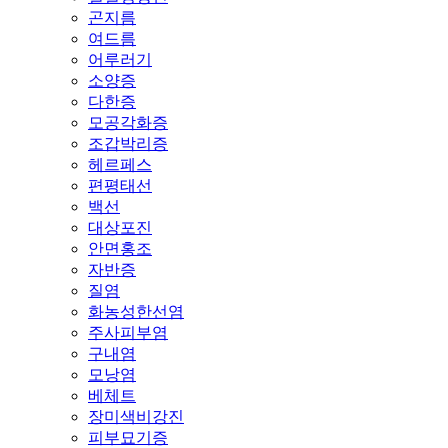
곤지름
여드름
어루러기
소양증
다한증
모공각화증
조갑박리증
헤르페스
편평태선
백선
대상포진
안면홍조
자반증
질염
화농성한선염
주사피부염
구내염
모낭염
베체트
장미색비강진
피부묘기증