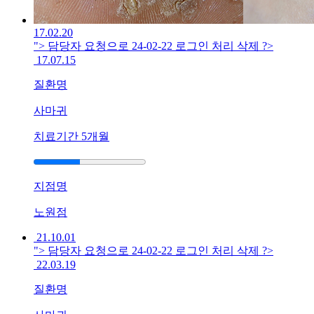
진
증
17.02.20
상
"> 담당자 요청으로 24-02-22 로그인 처리 삭제 ?>
으
17.07.15
로
질환명
손
끝
사마귀
이
갈
치료기간
5개월
라
지
고
지점명
피
가
노원점
나
는
21.10.01
데
"> 담당자 요청으로 24-02-22 로그인 처리 삭제 ?>
한
22.03.19
방
질환명
치
료