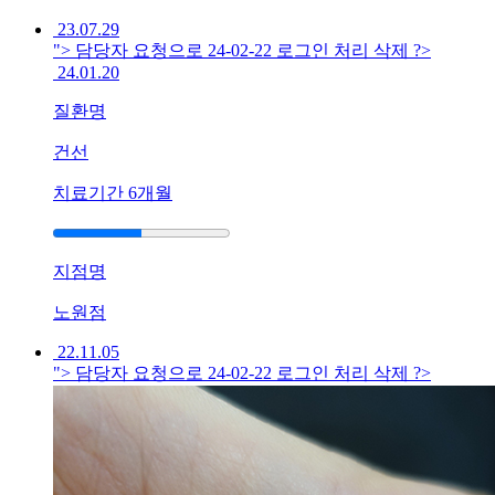
속
23.07.29
심
"> 담당자 요청으로 24-02-22 로그인 처리 삭제 ?>
해
24.01.20
져
질환명
서
치
건선
료
방
치료기간
6개월
법
이
고
지점명
민
됩
노원점
니
다
22.11.05
답
"> 담당자 요청으로 24-02-22 로그인 처리 삭제 ?>
변
접
수
[건