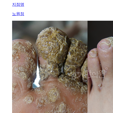
방
지점명
치
료
노원점
로
나
을
수
있
을
까
요
답
변
접
수
[습
진]
울
산
점
습