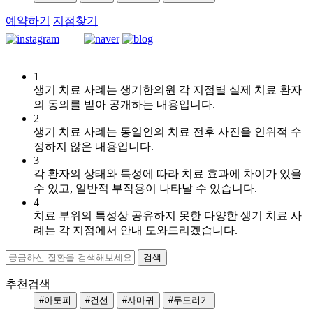
예약하기
지점찾기
1
[지
생기 치료 사례는 생기한의원 각 지점별 실제 치료 환자
루
의 동의를 받아 공개하는 내용입니다.
성
2
피
생기 치료 사례는 동일인의 치료 전후 사진을 인위적 수
부
정하지 않은 내용입니다.
염]
3
울
각 환자의 상태와 특성에 따라 치료 효과에 차이가 있을
산
수 있고, 일반적 부작용이 나타날 수 있습니다.
점
4
60
치료 부위의 특성상 공유하지 못한 다양한 생기 치료 사
대
례는 각 지점에서 안내 도와드리겠습니다.
남
성
지
루
추천검색
성
#아토피
#건선
#사마귀
#두드러기
피