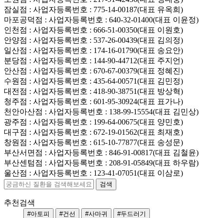
잠실점
: 사업자등록번호 : 775-14-00187(대표 유옥희)
마포공덕점
: 사업자등록번호 : 640-32-01400(대표 이윤정)
인천점
: 사업자등록번호 : 666-51-00350(대표 이원호)
안양점
: 사업자등록번호 : 537-26-00439(대표 김의정)
일산점
: 사업자등록번호 : 174-16-01790(대표 송요안)
분당점
: 사업자등록번호 : 144-90-44712(대표 주지언)
안산점
: 사업자등록번호 : 670-67-00379(대표 정혜진)
수원점
: 사업자등록번호 : 435-64-00571(대표 김민정)
대전점
: 사업자등록번호 : 418-90-38751(대표 방상혁)
청주점
: 사업자등록번호 : 601-95-30924(대표 표가나)
천안아산점
: 사업자등록번호 : 138-99-15554(대표 김민상)
광주점
: 사업자등록번호 : 199-64-00675(대표 양민호)
대구점
: 사업자등록번호 : 672-19-01562(대표 최재호)
창원점
: 사업자등록번호 : 615-10-77877(대표 송성문)
부산서면점
: 사업자등록번호 : 846-91-00817(대표 김철윤)
부산센텀점
: 사업자등록번호 : 208-91-05849(대표 하우람)
울산점
: 사업자등록번호 : 123-41-07051(대표 이삼로)
추천검색
#아토피
#건선
#사마귀
#두드러기