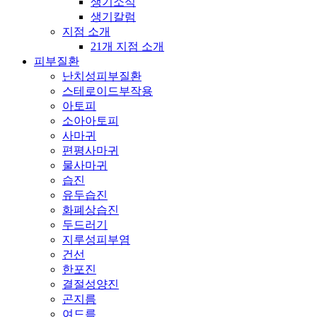
생기소식
생기칼럼
지점 소개
21개 지점 소개
피부질환
난치성피부질환
스테로이드부작용
아토피
소아아토피
사마귀
편평사마귀
물사마귀
습진
유두습진
화폐상습진
두드러기
지루성피부염
건선
한포진
결절성양진
곤지름
여드름