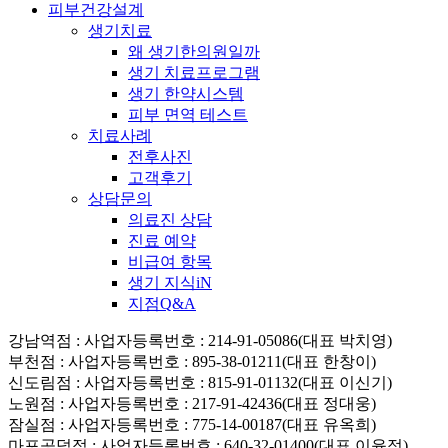
피부건강설계
생기치료
왜 생기한의원일까
생기 치료프로그램
생기 한약시스템
피부 면역 테스트
치료사례
전후사진
고객후기
상담문의
의료진 상담
진료 예약
비급여 항목
생기 지식iN
지점Q&A
강남역점
: 사업자등록번호 : 214-91-05086(대표 박치영)
부천점
: 사업자등록번호 : 895-38-01211(대표 한창이)
신도림점
: 사업자등록번호 : 815-91-01132(대표 이신기)
노원점
: 사업자등록번호 : 217-91-42436(대표 정대웅)
잠실점
: 사업자등록번호 : 775-14-00187(대표 유옥희)
마포공덕점
: 사업자등록번호 : 640-32-01400(대표 이윤정)