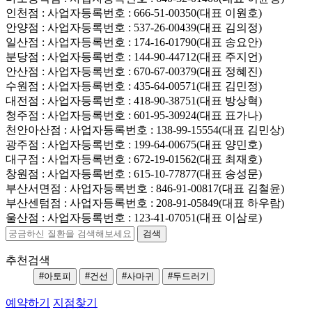
인천점
: 사업자등록번호 : 666-51-00350(대표 이원호)
안양점
: 사업자등록번호 : 537-26-00439(대표 김의정)
일산점
: 사업자등록번호 : 174-16-01790(대표 송요안)
분당점
: 사업자등록번호 : 144-90-44712(대표 주지언)
안산점
: 사업자등록번호 : 670-67-00379(대표 정혜진)
수원점
: 사업자등록번호 : 435-64-00571(대표 김민정)
대전점
: 사업자등록번호 : 418-90-38751(대표 방상혁)
청주점
: 사업자등록번호 : 601-95-30924(대표 표가나)
천안아산점
: 사업자등록번호 : 138-99-15554(대표 김민상)
광주점
: 사업자등록번호 : 199-64-00675(대표 양민호)
대구점
: 사업자등록번호 : 672-19-01562(대표 최재호)
창원점
: 사업자등록번호 : 615-10-77877(대표 송성문)
부산서면점
: 사업자등록번호 : 846-91-00817(대표 김철윤)
부산센텀점
: 사업자등록번호 : 208-91-05849(대표 하우람)
울산점
: 사업자등록번호 : 123-41-07051(대표 이삼로)
추천검색
#아토피
#건선
#사마귀
#두드러기
예약하기
지점찾기