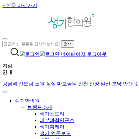
» 본문 바로가기
마이페이지
로그아웃
지점
안내
강남역
신도림
노원
잠실
마포공덕
인천
안양
일산
분당
안산
수
생기한의원
브랜드소개
생기스토리
피부과학연구소
생기홈케어
생기 언론보도